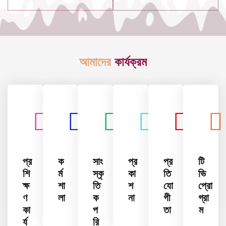
আমাদের
কার্যক্রম
প্র
ক
সাং
প্র
প্র
টি
শি
র্ম
স্কৃ
কা
তি
ভি
ক্ষ
শা
তি
শ
যো
প্রো
ণ
লা
ক
না
গী
গ্রা
কা
প
তা
ম
র্য
রি