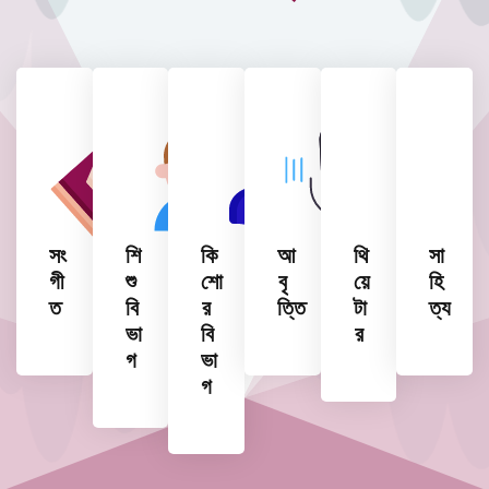
সং
শি
কি
আ
থি
সা
গী
শু
শো
বৃ
য়ে
হি
ত
বি
র
ত্তি
টা
ত্য
ভা
বি
র
গ
ভা
গ