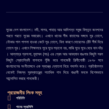
সুরের দেশ বাংলাদেশ। নদী, সাগর, পাহাড় আর আদিগন্ত সবুজ বিস্তৃত জনপদের
পরতে পরতে সুরের সমারোহ। এখানে ধানের শীষ বাতাসের সঙ্গমে সুর তোলে,
নৌকার পাল পাগলা হাওয়া কেটে সুর তোলে, বিনা কারণে দোয়েলের ঠোঁট শীর্ষ দিয়ে
তোলে সুর। এখানে শিক্ষালয়ে সুরে সুরে পড়ানো হয়, মাঝি সুরে সুরে বেয়ে যান দাঁড়
। আল্লাহ্র প্রশংসা, মুহাম্মদ (সাঃ) এর প্রেম আর আবহমান বাঙলার কিছুটা সরল
কিছুটা স্রোতস্বিনী যাপনকে পুঁজি করে পানজেরী শিল্পীগোষ্ঠী ১৯৭৮ সনে
বাংলাদেশের সংগীতাঙ্গনে এক স্বতন্ত্র দ্যোতনা নিয়ে পদার্পন করে। প্রতিষ্ঠালগ্ন
থেকেই নিজস্ব সুরস্বাতন্ত্র্যে শতাধিক গান দিয়ে বাঙালী মনকে বিশেষভাবে
আন্দোলিত করছে পানজেরী।
প্রয়োজনীয় লিংক সমূহ
পরিচিতি
গানের স্বরলিপি