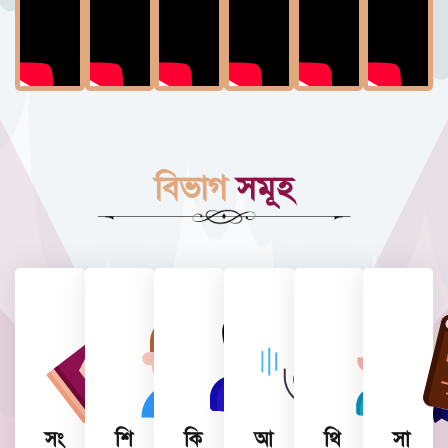
বিভাগ
সমূহ
সং
শি
কি
আ
থি
সা