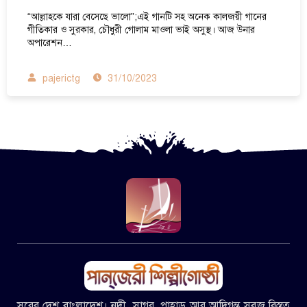
“আল্লাহকে যারা বেসেছে ভালো”;এই গানটি সহ অনেক কালজয়ী গানের
গীতিকার ও সুরকার, চৌধুরী গোলাম মাওলা ভাই অসুস্থ। আজ উনার
অপারেশন…
pajerictg
31/10/2023
সুরের দেশ বাংলাদেশ। নদী, সাগর, পাহাড় আর আদিগন্ত সবুজ বিস্তৃত