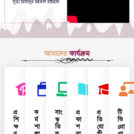
সুরঃ মিযানুর রহমান রায়হান
আমাদের
কার্যক্রম
প্র
ক
সাং
প্র
প্র
টি
শি
র্ম
স্কৃ
কা
তি
ভি
ক্ষ
শা
তি
শ
যো
প্রো
ণ
লা
ক
না
গী
গ্রা