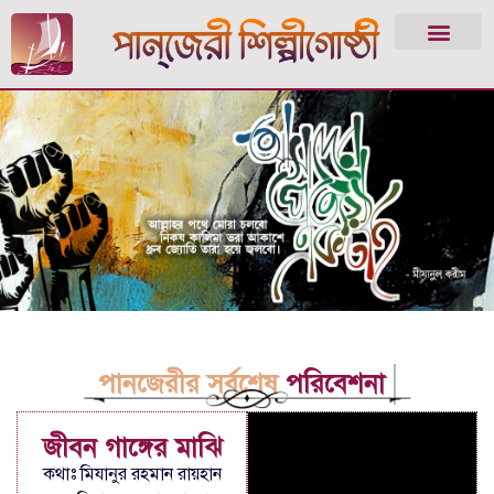
পানজেরীর সর্বশেষ
পরিবেশনা
জীবন গাঙ্গের মাঝি
কথাঃ মিযানুর রহমান রায়হান