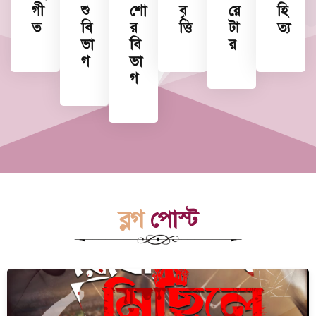
গী
শু
শো
বৃ
য়ে
হি
ত
বি
র
ত্তি
টা
ত্য
ভা
বি
র
গ
ভা
গ
ব্লগ
পোস্ট