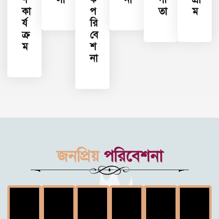
কা
প
তা
ম
র্য
রি
ক্র
বে
ম
শ
না
জনপ্রিয়
পরিবেশনা