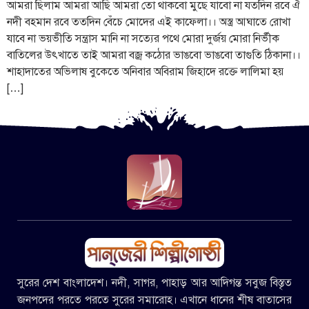
আমরা ছিলাম আমরা আছি আমরা তো থাকবো মুছে যাবো না যতদিন রবে ঐ
নদী বহমান রবে ততদিন বেঁচে মোদের এই কাফেলা।। অস্ত্র আঘাতে রোখা
যাবে না ভয়ভীতি সন্ত্রাস মানি না সত্যের পথে মোরা দুর্জয় মোরা নির্ভীক
বাতিলের উৎখাতে তাই আমরা বজ্র কঠোর ভাঙবো ভাঙবো তাগুতি ঠিকানা।।
শাহাদাতের অভিলাষ বুকেতে অনিবার অবিরাম জিহাদে রক্তে লালিমা হয়
[…]
সুরের দেশ বাংলাদেশ। নদী, সাগর, পাহাড় আর আদিগন্ত সবুজ বিস্তৃত
জনপদের পরতে পরতে সুরের সমারোহ। এখানে ধানের শীষ বাতাসের