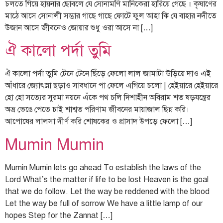
চলতে গিয়ে হায়নার ছোবলে যে সোনামণি মানিকেরা হারিয়ে গেছে ॥ কৃষাণের
মাঠে আসে সোনালী সম্ভার গাছে গাছে ফোটে ফুল আহা কি যে বাহার নদীতে
উজান আসে জীবনেও জোয়ার শুধু ওরা আসে না […]
ঐ কালো পর্দা তুমি
ঐ কালো পর্দা তুমি টেনে টেনে ছিঁড়ে ফেলো লাল জামাটা উড়িয়ে দাও এই
আঁধারে জ্যোৎস্না ছড়াও সাবধানে পা ফেলে এগিয়ে চলো | হেইয়ারে হেইয়ারে
হো হো সত্যের সুরমা নয়নে এঁকে পথ চলি দিশাহীন অবিরাম শত ষড়যন্ত্রের
অভ্র ভেঙে পেতে চাই শাশ্বত পরিণাম জীবনের মায়াজাল ছিন্ন করি।
আপোষের লালসা দীর্ণ করি শোষকের ও প্রাসাদ উপড়ে ফেলো […]
Mumin Mumin
Mumin Mumin lets go ahead To establish the laws of the
Lord What’s the matter if life to be lost Heaven is the goal
that we do follow. Let the way be reddened with the blood
Let the way be full of sorrow We have a little lamp of our
hopes Step for the Zannat […]