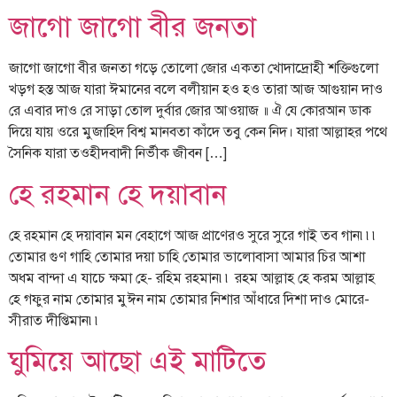
জাগো জাগো বীর জনতা
জাগো জাগো বীর জনতা গড়ে তোলো জোর একতা খোদাদ্রোহী শক্তিগুলো
খড়গ হস্ত আজ যারা ঈমানের বলে বলীয়ান হও হও তারা আজ আগুয়ান দাও
রে এবার দাও রে সাড়া তোল দুর্বার জোর আওয়াজ ॥ ঐ যে কোরআন ডাক
দিয়ে যায় ওরে মুজাহিদ বিশ্ব মানবতা কাঁদে তবু কেন নিদ। যারা আল্লাহর পথে
সৈনিক যারা তওহীদবাদী নির্ভীক জীবন […]
হে রহমান হে দয়াবান
হে রহমান হে দয়াবান মন বেহাগে আজ প্রাণেরও সুরে সুরে গাই তব গান৷৷৷
তোমার গুণ গাহি তোমার দয়া চাহি তোমার ভালোবাসা আমার চির আশা
অধম বান্দা এ যাচে ক্ষমা হে- রহিম রহমান৷৷ রহম আল্লাহ হে করম আল্লাহ
হে গফুর নাম তোমার মুঈন নাম তোমার নিশার আঁধারে দিশা দাও মোরে-
সীরাত দীপ্তিমান৷৷
ঘুমিয়ে আছো এই মাটিতে