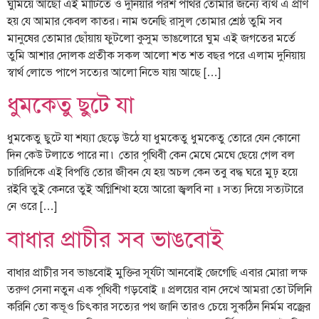
ঘুমিয়ে আছো এই মাটিতে ও দুনিয়ার পরশ পাথর তোমার জন্যে ব্যর্থ এ প্রাণ
হয় যে আমার কেবল কাতর। নাম শুনেছি রাসুল তোমার শ্রেষ্ঠ তুমি সব
মানুষের তোমার ছোঁয়ায় ফুটলো কুসুম ভাঙলোরে ঘুম এই জগতের মর্তে
তুমি আশার দোলক প্রতীক সকল আলো শত শত বছর পরে এলাম দুনিয়ায়
স্বার্থ লোভে পাপে সত্যের আলো নিভে যায় আছে […]
ধুমকেতু ছুটে যা
ধুমকেতু ছুটে যা শয্যা ছেড়ে উঠে যা ধুমকেতু ধুমকেতু তোরে যেন কোনো
দিন কেউ টলাতে পারে না ৷ তোর পৃথিবী কেন মেঘে মেঘে ছেয়ে গেল বল
চারিদিকে এই বিপত্তি তোর জীবন যে হয় অচল কেন তবু বদ্ধ ঘরে মুঢ় হয়ে
রইবি তুই কেনরে তুই অগ্নিশিখা হয়ে আরো জ্বলবি না ॥ সত্য দিয়ে সত্যটারে
নে ওরে […]
বাধার প্রাচীর সব ভাঙবোই
বাধার প্রাচীর সব ভাঙবোই মুক্তির সূর্যটা আনবোই জেগেছি এবার মোরা লক্ষ
তরুণ সেনা নতুন এক পৃথিবী গড়বোই ॥ প্রলয়ের বান দেখে আমরা তো টলিনি
করিনি তো কভূও চিৎকার সত্যের পথ জানি তারও চেয়ে সুকঠিন নির্মম বজ্রের