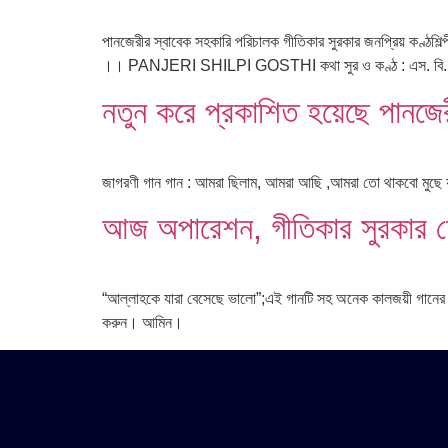
পানজেরীর স্বাবেক সহকারি পরিচালক গীতিকার সুরকার জনপ্রিয় 
।। PANJERI SHILPI GOSTHI কথা সুর ও কণ্ঠ : এস. বি. হাবিব পরিব
নতুন করে প্রকাশিত হয়েছে পানজের
জাগরণী গান গান : আমরা ছিলাম, আমরা আছি ,আমরা তো থাকবো মুছে যাবো ন
আজ অপারেশন, গীতিকার সুরকার চ
“আল্লাহকে যারা বেসেছে ভালো”;এই গানটি সহ অনেক কালজয়ী গানের 
করুন। আমিন।