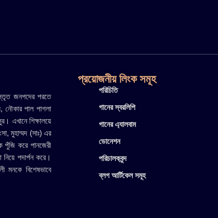
প্রয়োজনীয় লিংক সমূহ
পরিচিতি
িস্তৃত জনপদের পরতে
গানের স্বরলিপি
ে, নৌকার পাল পাগলা
সুর। এখানে শিক্ষালয়ে
গানের এ্যালবাম
ংসা, মুহাম্মদ (সাঃ) এর
ডোনেশন
ে পুঁজি করে পানজেরী
া নিয়ে পদার্পন করে।
পরিচালকবৃন্দ
াঙালী মনকে বিশেষভাবে
ব্লগ আর্টিকেল সমূহ