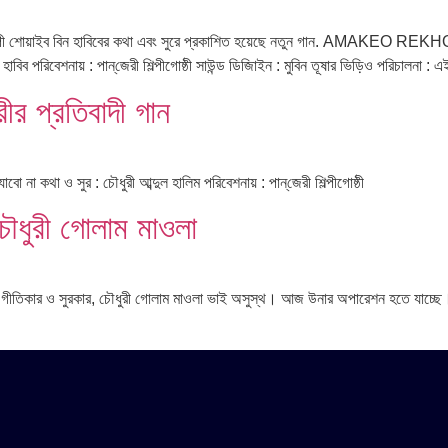
কণ্ঠশিল্পী শোয়াইব বিন হাবিবের কথা এবং সুরে প্রকাশিত হয়েছে নতুন গান. AMA
েশনায় : পান্‌জেরী শিল্পীগোষ্ঠী সাউন্ড ডিজািইন : মুবিন তূষার ভিড়িও পরিচালনা : এ
ীর প্রতিবাদী গান
া কথা ও সুর : চৌধুরী আব্দুল হালিম পরিবেশনায় : পান্‌জেরী শিল্পীগোষ্ঠী
ৌধুরী গোলাম মাওলা
গীতিকার ও সুরকার, চৌধুরী গোলাম মাওলা ভাই অসুস্থ। আজ উনার অপারেশন হতে যাচ্ছে।