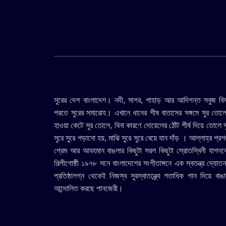
সুরের দেশ বাংলাদেশ। নদী, সাগর, পাহাড় আর আদিগন্ত সবুজ ব
পরতে সুরের সমারোহ। এখানে ধানের শীষ বাতাসের সঙ্গমে সুর তোল
হাওয়া কেটে সুর তোলে, বিনা কারণে দোয়েলের ঠোঁট শীর্ষ দিয়ে তোলে 
সুরে সুরে পড়ানো হয়, মাঝি সুরে সুরে বেয়ে যান দাঁড় । আল্লাহ্র প্রশ
প্রেম আর আবহমান বাঙলার কিছুটা সরল কিছুটা স্রোতস্বিনী যাপনক
শিল্পীগোষ্ঠী ১৯৭৮ সনে বাংলাদেশের সংগীতাঙ্গনে এক স্বতন্ত্র দ্যোতন
প্রতিষ্ঠালগ্ন থেকেই নিজস্ব সুরস্বাতন্ত্র্যে শতাধিক গান দিয়ে ব
আন্দোলিত করছে পানজেরী।