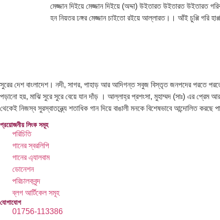
মেজ্জান দিইয়ে মেজ্জান দিইয়ে (অদ্দা) উইতারত উইতারত উইতারত গরিব
হন নিয়তর ঢঙ্গর মেজ্জান চাইতো রইয়ে আল্লারত।। আঁই চুপ্পি গরি হাপ্প
সুরের দেশ বাংলাদেশ। নদী, সাগর, পাহাড় আর আদিগন্ত সবুজ বিস্তৃত জনপদের পরতে পরতে সু
পড়ানো হয়, মাঝি সুরে সুরে বেয়ে যান দাঁড় । আল্লাহ্র প্রশংসা, মুহাম্মদ (সাঃ) এর প্রেম
থেকেই নিজস্ব সুরস্বাতন্ত্র্যে শতাধিক গান দিয়ে বাঙালী মনকে বিশেষভাবে আন্দোলিত করছে 
প্রয়োজনীয় লিংক সমূহ
পরিচিতি
গানের স্বরলিপি
গানের এ্যালবাম
ডোনেশন
পরিচালকবৃন্দ
ব্লগ আর্টিকেল সমূহ
যোগাযোগ
01756-113386