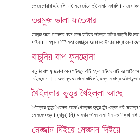
তোরে পেয়ারা হাই বলি, এই মারে কেঁনে তুই সালাম নগরলি। মারে ডাহস 
তরমুজ ভালা ফতেঙ্গার
তরমুজ ভালা ফতেঙ্গার গয়ম ভালা ফটিয়ার লাইল্লা আঁঢর বরহানি কি মজ
সাইবা।। মধুবনর মিষ্টি মজা বেয়াগ্গুনে হয় চাকতাই ছারা চাম্বা কেলা
বাচুনির বাপ ফুনছোনা
বাচুনির বাপ ফুনছোনা কেন গইজ্জুম আঁই হসুনা মাইয়ার লাই ঘর আইস্সে দে
বেইচ্ছুম না ।। অদ্দা ফুয়ার হোনো দাবি নাই এক্কান মাত্র অউশ হুন
খৈইল্লার ভুতুর খৈইল্লা আছে
খৈইল্লার ভুতুর খৈইল্লা আছে খৈইল্লার ভুতুর তুঁই এক্কা গরি লাইল্
মেলিলেও তুঁই। (মাবুদ) (ঐ) আসমান জমিন সীমা টানি যত মিক্কা সাই চ
মেজ্জান দিইয়ে মেজ্জান দিইয়ে