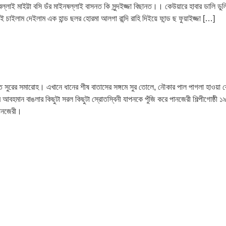
ল্লাই মাইট্টা বসি ডঁর মাইনষল্লাই বাসনত কি সুন্দইজ্জা বিছানত।। কেউয়ারে হাবার ডালি
ই চাইলাম দেইলাম এক হান্ড ছলর হোরমা আলগা রান্দি রাহি দিইয়ে ফান্ড ছ ফুয়াইজ্জা […]
রের সমারোহ। এখানে ধানের শীষ বাতাসের সঙ্গমে সুর তোলে, নৌকার পাল পাগলা হাওয়া কেটে স
 আর আবহমান বাঙলার কিছুটা সরল কিছুটা স্রোতস্বিনী যাপনকে পুঁজি করে পানজেরী শিল্পীগোষ্ঠী ১
পানজেরী।