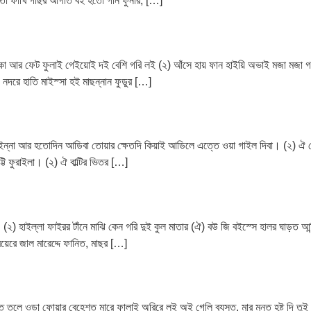
ো ফাখি গাছর আগাত বই হতো গান ফুনার, […]
া আর ফেট ফুলাই গেইয়োই দই বেশি গরি লই (২) আঁসে হায় ফান হাইয়ি অভাই মজা মজা গরি
দরে হাতি মাইস্সা হই মাছন্নান ফুডুর […]
হুইন্না আর হতোদিন আডিবা তোয়ার ক্ষেতদি কিয়াই আডিলে এত্তে ওয়া গাইল দিবা। (২) ঐ তোয়
ট্টি ফুরাইলা। (২) ঐ বাল্টির ভিতর […]
ার। (২) হাইল্লা ফাইরর টাঁনে মাঝি কেন গরি দুই কুল মাতার (ঐ) বউ জি বইস্সে হালর ঘাড়ত 
িয়েরে জাল মারেদ্দে ফানিত, মাছর […]
েঙ্গত তলে ওডা ফোয়ার বেহেশত মারে ফালাই অরিরে লই অই গেলি ব্যস্ত, মার মনত হষ্ট দি 