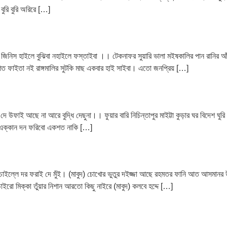
বুরি বুরি অরিরে […]
া জিনিস হাইলে বুঝিবা নহাইলে ফস্তাইবা ।। টেকনাফর সুয়ারি ভালা মইষকালির পান রানির 
 দেশত ফাইতা নই রাঙ্গমালির সুটকি মাছ একবার হাই সাইবা। এতো জনপ্রিয় […]
 উফাই আছে না আরে বুদ্ধি দেছুনা।। ফুয়ার বারি নিচিন্তাপুর মাইট্টা কুড়ার ঘর বিদেশ ঘুরি 
্ডা এক্কান দন ফরিবো একশত নাকি […]
লে চাইল্লে দর ফরাই দে মুঁই। (মাবুদ) চোখোর ভুতুর দইজ্জা আছে রহমতর ফানি আত আসমানর উ
াইরো মিক্কা তুঁয়ার নিশান আরতো কিছু নাইরে (মাবুদ) কলবে হদ্দে […]