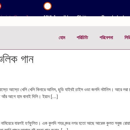
jerictg@gmail.com
19/A Jamalkhan, Chittagong, Bangladesh
হোম
পরিচিতি
পরিবেশনা
লির
চলিক গান
্তে আস্তে খেলি খেলি কিনারে আনিস, ছুডি যাইবই চাইস ওডা জলদি নটানিস। আরে লরা চ
ত আঁর আগে হাম বানাই দিলি। ইয়ান […]
ামিয়েরে যারগই হর্ণফুলিত। এক কুলদি শহর বন্দর নগর হতো আছে আরেক কুলত সবুজ রোয়ার মা