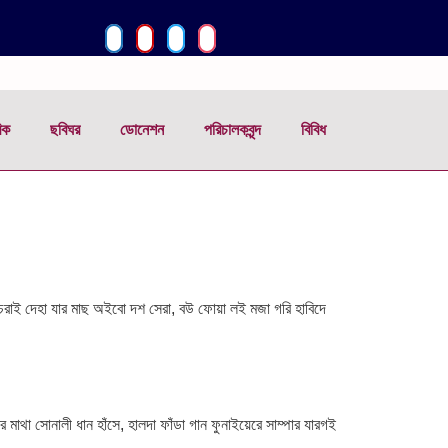
িক
ছবিঘর
ডোনেশন
পরিচালকবৃন্দ
বিবিধ
রাই দেহা যার মাছ অইবো দশ সেরা, বউ ফোয়া লই মজা গরি হাবিদে
থা সোনালী ধান হাঁসে, হালদা ফাঁডা গান ফুনাইয়েরে সাম্পার যারগই