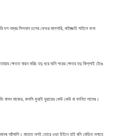
 দশ নম্বর সিগনাল চলের ফেডর মালগারি, বাইজ্জাই সাইলে ফনা
ার ক্ষেতত বায়ন মরিচ হদু ধরে যানি পরের ক্ষেতর হদু কিল্লাই টেঙে
আন্ডি বাসন মাজের, কলসি ফুরাই ধুয়ায়ের কেউ কেউ বা ফানিত লামের।
তুই মানুষ আঁসালি। মাতাত নলই তোরে ওডা উইনে হাই বলি মেড়িত নলাহে