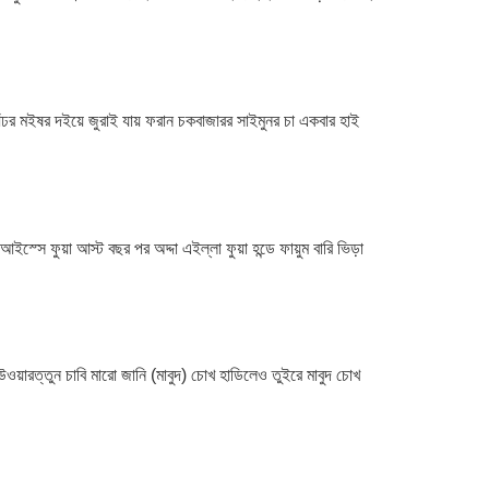
আঁঢর মইষর দইয়ে জুরাই যায় ফরান চকবাজারর সাইমুনর চা একবার হাই
আইস্সে ফুয়া আস্ট বছর পর অদ্দা এইল্লা ফুয়া হন্ডে ফায়ুম বারি ভিড়া
ওয়ারত্তুন চাবি মারো জানি (মাবুদ) চোখ হাডিলেও তুইরে মাবুদ চোখ