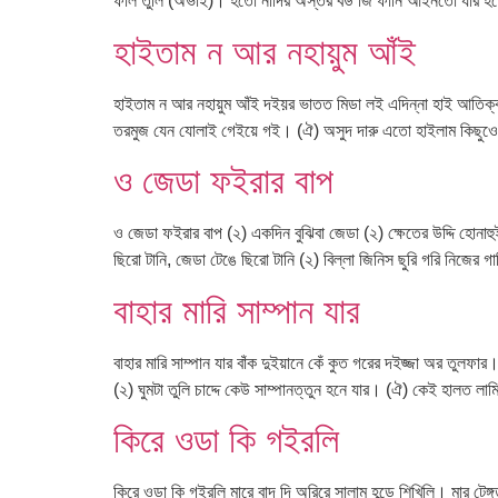
ফাল তুলি (অভাই)। হতো নাদির অস্তর বউ জি ফানি আইনতো যার হত
হাইতাম ন আর নহায়ুম আঁই
হাইতাম ন আর নহায়ুম আঁই দইয়র ভাতত মিডা লই এদিন্না হাই আতিক্ক
তরমুজ যেন যোলাই গেইয়ে গই। (ঐ) অসুদ দারু এতো হাইলাম কিছুওে ন
ও জেডা ফইরার বাপ
ও জেডা ফইরার বাপ (২) একদিন বুঝিবা জেডা (২) ক্ষেতের উদ্দি হোনা
ছিরো টানি, জেডা টেঙে ছিরো টানি (২) বিল্লা জিনিস ছুরি গরি নিজের গা
বাহার মারি সাম্পান যার
বাহার মারি সাম্পান যার বাঁক দুইয়ানে কেঁ কুত গরের দইজ্জা অর তুলফ
(২) ঘুমটা তুলি চাদ্দে কেউ সাম্পানত্তুন হনে যার। (ঐ) কেই হালত লাম
কিরে ওডা কি গইরলি
কিরে ওডা কি গইরলি মারে বাদ দি অরিরে সালাম হন্ডে শিখিলি। মার ট