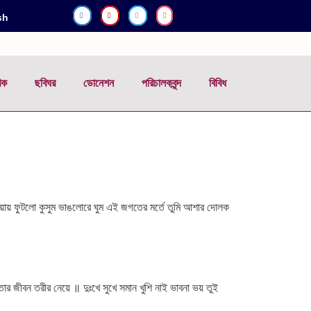
sh
িক
ছবিঘর
ডোনেশন
পরিচালকবৃন্দ
বিবিধ
োঁয়ায় ফুটলো কুসুম ভাঙলোরে ঘুম এই জগতের মর্তে তুমি আশার দোলক
জীবন তরীর নেয়ে ॥ দুঃখে সুখে সমান খুশি নাই ভাবনা ভয় তুই