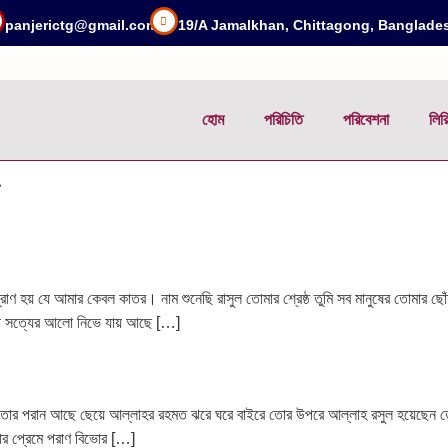
panjerictg@gmail.com
19/A Jamalkhan, Chittagong, Banglade
হোম
পরিচিতি
পরিবেশনা
লির
প্রাণ হয় যে আমার কেবল কাতর। নাম শুনেছি রাসুল তোমার শ্রেষ্ঠ তুমি সব মানুষের তোমার ছ
পে সত্যের আলো নিভে যায় আছে […]
তোর পরান আছে ছেয়ে আল্লাহর রহমত ঝরে ঘরে বাইরে তোর উপরে আল্লাহ রসুল হয়েছেন তোর 
দার প্রেমে পরাণ বিভোর […]