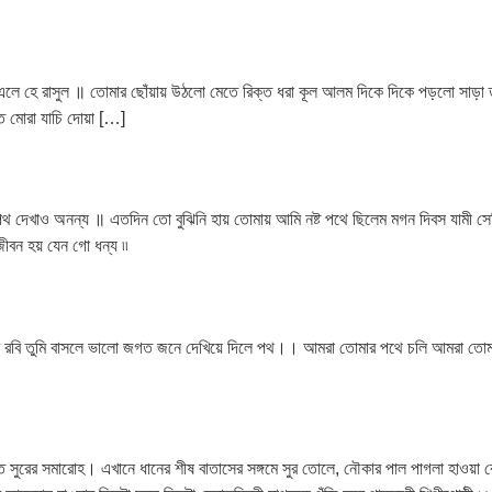
তুমি এলে হে রাসুল ॥ তোমার ছোঁয়ায় উঠলো মেতে রিক্ত ধরা কূল আলম দিকে দিকে পড়লো সাড
ে মোরা যাচি দোয়া […]
া পথ দেখাও অনন্য ॥ এতদিন তো বুঝিনি হায় তোমায় আমি নষ্ট পথে ছিলেম মগন দিবস যামী 
বন হয় যেন গো ধন্য ৷৷
রের রবি তুমি বাসলে ভালো জগত জনে দেখিয়ে দিলে পথ।। আমরা তোমার পথে চলি আমরা তোমা
রের সমারোহ। এখানে ধানের শীষ বাতাসের সঙ্গমে সুর তোলে, নৌকার পাল পাগলা হাওয়া কেটে স