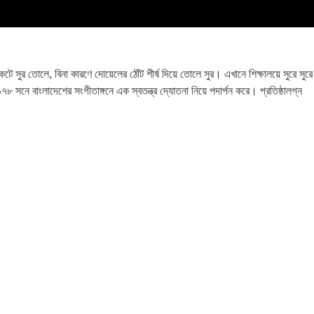
ুর তোলে, বিনা কারণে দোয়েলের ঠোঁট শীর্ষ দিয়ে তোলে সুর। এখানে শিক্ষালয়ে সুরে সুরে
৯৭৮ সনে বাংলাদেশের সংগীতাঙ্গনে এক স্বতন্ত্র দ্যোতনা নিয়ে পদার্পন করে। প্রতিষ্ঠালগ্ন