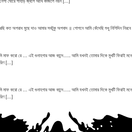
র নেশা ঘোরে পাহাড় জ্বলে আঁখি কাজলে নয়ন […]
 করেছি কত অপরাধ মুছে দাও আমার সবটুকু অপবাদ ॥ গোপনে আমি কেঁদেছি শুধু নিশিদিন নিরবে
রে ,তুমি মাফ করো রে … এই গুনাহগার আজ কান্দে….. আমি যখনই তোমার দিকে মুখটি ফিরাই মনে
হরিণ […]
রে ,তুমি মাফ করো রে … এই গুনাহগার আজ কান্দে….. আমি যখনই তোমার দিকে মুখটি ফিরাই মনে
হরিণ […]