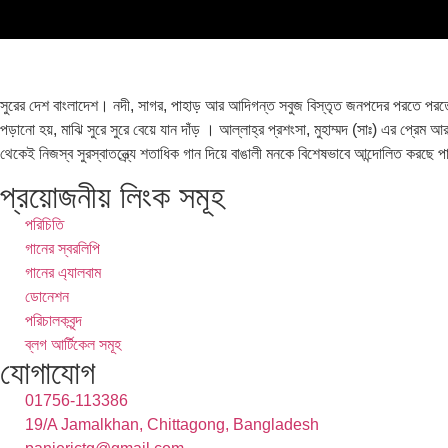
সুরের দেশ বাংলাদেশ। নদী, সাগর, পাহাড় আর আদিগন্ত সবুজ বিস্তৃত জনপদের পরতে পরতে সু
পড়ানো হয়, মাঝি সুরে সুরে বেয়ে যান দাঁড় । আল্লাহ্র প্রশংসা, মুহাম্মদ (সাঃ) এর প্রেম
থেকেই নিজস্ব সুরস্বাতন্ত্র্যে শতাধিক গান দিয়ে বাঙালী মনকে বিশেষভাবে আন্দোলিত করছে 
প্রয়োজনীয় লিংক সমূহ
পরিচিতি
গানের স্বরলিপি
গানের এ্যালবাম
ডোনেশন
পরিচালকবৃন্দ
ব্লগ আর্টিকেল সমূহ
যোগাযোগ
01756-113386
19/A Jamalkhan, Chittagong, Bangladesh