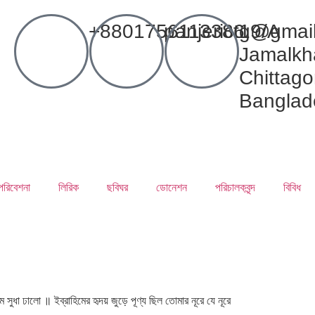
+8801756113386
panjerictg@gmai
19/A
Jamalkh
Chittago
Banglad
পরিবেশনা
লিরিক
ছবিঘর
ডোনেশন
পরিচালকবৃন্দ
বিবিধ
 ঢালো ॥ ইব্রাহিমের হৃদয় জুড়ে পূণ্য ছিল তোমার নূরে যে নূরে