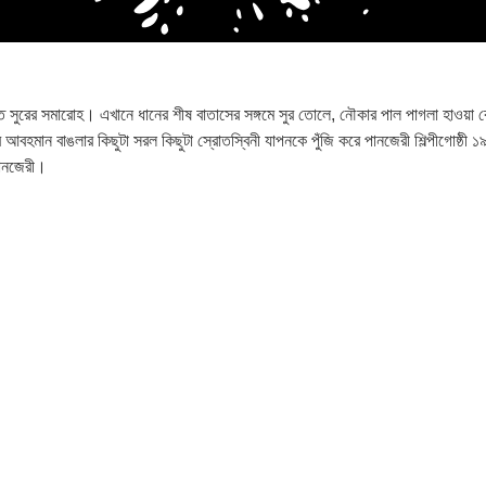
রের সমারোহ। এখানে ধানের শীষ বাতাসের সঙ্গমে সুর তোলে, নৌকার পাল পাগলা হাওয়া কেটে স
 আর আবহমান বাঙলার কিছুটা সরল কিছুটা স্রোতস্বিনী যাপনকে পুঁজি করে পানজেরী শিল্পীগোষ্ঠী ১
পানজেরী।