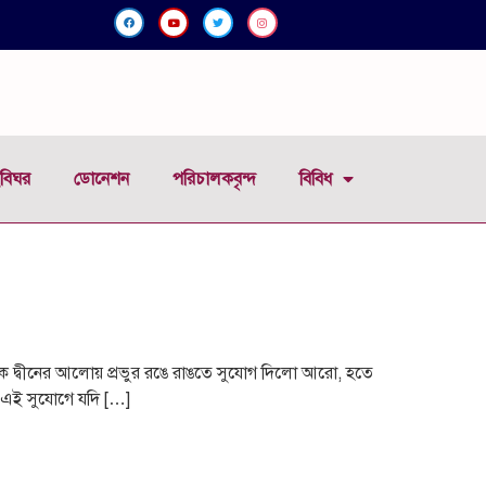
বিঘর
ডোনেশন
পরিচালকবৃন্দ
বিবিধ
ে দ্বীনের আলোয় প্রভুর রঙে রাঙতে সুযোগ দিলো আরো, হতে
৷ এই সুযোগে যদি […]