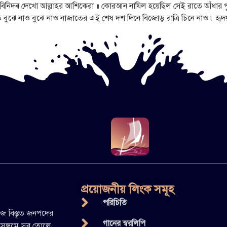
বিনিদ্ৰ দেখো আল্লাহর আশিকেরা ॥ কোরআন নাযিল হয়েছিল সেই রাতে আঁধার প
ত বুঝে নাও বুঝে নাও নাজাতের এই শেষ দশ দিনে বিজোড় রাত্রি চিনে নাও ৷ হৃদয
প্রয়োজনীয় লিংক সমূহ
পরিচিতি
ুজ বিস্তৃত জনপদের
গানের স্বরলিপি
সঙ্গমে সুর তোলে,