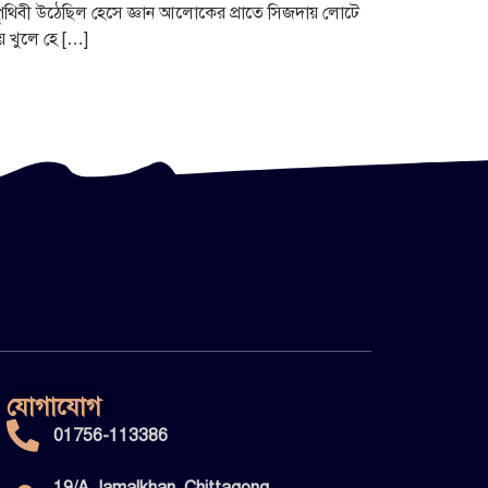
ৃথিবী উঠেছিল হেসে জ্ঞান আলোকের প্রাতে সিজদায় লোটে
় খুলে হে […]
যোগাযোগ
01756-113386
19/A Jamalkhan, Chittagong,