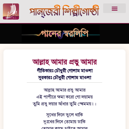
গানের স্বরলিপি
আল্লাহ আমার প্রভু আমার
গীতিকারঃ চৌধুরী গোলাম মাওলা
সুরকারঃ চৌধুরী গোলাম মাওলা
আল্লাহ আমার প্রভু আমার
এই পাপীরে ক্ষমা করো গো দয়াময়
তুমি প্রভু দয়ার আঁধার তুমি প্ৰেমময় ৷।
সুখের দিনে ভুলে থাকি
দুঃখের দিনে তোমায় ডাকি
তোমার কাছে চাইতে আমার