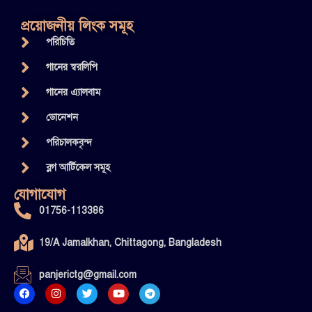
প্রয়োজনীয় লিংক সমূহ
পরিচিতি
গানের স্বরলিপি
গানের এ্যালবাম
ডোনেশন
পরিচালকবৃন্দ
ব্লগ আর্টিকেল সমূহ
যোগাযোগ
01756-113386
19/A Jamalkhan, Chittagong, Bangladesh
panjerictg@gmail.com