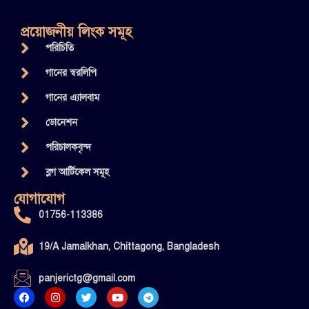
প্রয়োজনীয় লিংক সমূহ
পরিচিতি
গানের স্বরলিপি
গানের এ্যালবাম
ডোনেশন
পরিচালকবৃন্দ
ব্লগ আর্টিকেল সমূহ
যোগাযোগ
01756-113386
19/A Jamalkhan, Chittagong, Bangladesh
panjerictg@gmail.com