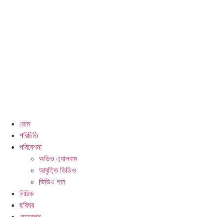
হোম
পরিচিতি
পরিবেশনা
অডিও এ্যালবাম
আবৃত্তি ভিডিও
ভিডিও গান
লিরিক
ছবিঘর
ডোনেশন