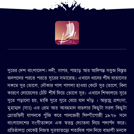
সুরের দেশ বাংলাদেশ। নদী, সাগর, পাহাড় আর আদিগন্ত সবুজ বিস্তৃত
জনপদের পরতে পরতে সুরের সমারোহ। এখানে ধানের শীষ বাতাসের
সঙ্গমে সুর তোলে, নৌকার পাল পাগলা হাওয়া কেটে সুর তোলে, বিনা
কারণে দোয়েলের ঠোঁট শীর্ষ দিয়ে তোলে সুর। এখানে শিক্ষালয়ে সুরে
সুরে পড়ানো হয়, মাঝি সুরে সুরে বেয়ে যান দাঁড় । আল্লাহ্র প্রশংসা,
মুহাম্মদ (সাঃ) এর প্রেম আর আবহমান বাঙলার কিছুটা সরল কিছুটা
স্রোতস্বিনী যাপনকে পুঁজি করে পানজেরী শিল্পীগোষ্ঠী ১৯৭৮ সনে
বাংলাদেশের সংগীতাঙ্গনে এক স্বতন্ত্র দ্যোতনা নিয়ে পদার্পন করে।
প্রতিষ্ঠালগ্ন থেকেই নিজস্ব সুরস্বাতন্ত্র্যে শতাধিক গান দিয়ে বাঙালী মনকে