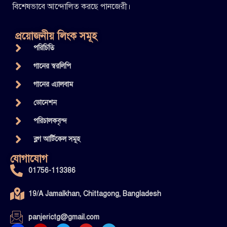
বিশেষভাবে আন্দোলিত করছে পানজেরী।
প্রয়োজনীয় লিংক সমূহ
পরিচিতি
গানের স্বরলিপি
গানের এ্যালবাম
ডোনেশন
পরিচালকবৃন্দ
ব্লগ আর্টিকেল সমূহ
যোগাযোগ
01756-113386
19/A Jamalkhan, Chittagong, Bangladesh
panjerictg@gmail.com