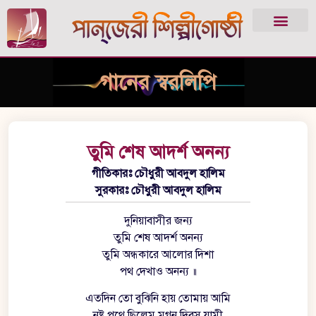
গানের স্বরলিপি
তুমি শেষ আদর্শ অনন্য
গীতিকারঃ চৌধুরী আবদুল হালিম
সুরকারঃ চৌধুরী আবদুল হালিম
দুনিয়াবাসীর জন্য
তুমি শেষ আদর্শ অনন্য
তুমি অন্ধকারে আলোর দিশা
পথ দেখাও অনন্য ॥
এতদিন তো বুঝিনি হায় তোমায় আমি
নষ্ট পথে ছিলেম মগন দিবস যামী