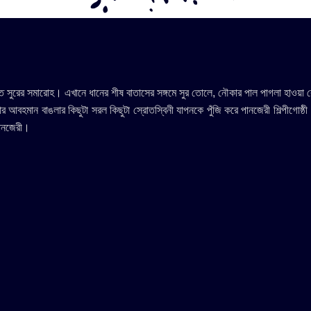
রের সমারোহ। এখানে ধানের শীষ বাতাসের সঙ্গমে সুর তোলে, নৌকার পাল পাগলা হাওয়া কেটে স
ম আর আবহমান বাঙলার কিছুটা সরল কিছুটা স্রোতস্বিনী যাপনকে পুঁজি করে পানজেরী শিল্পীগোষ্ঠী
পানজেরী।