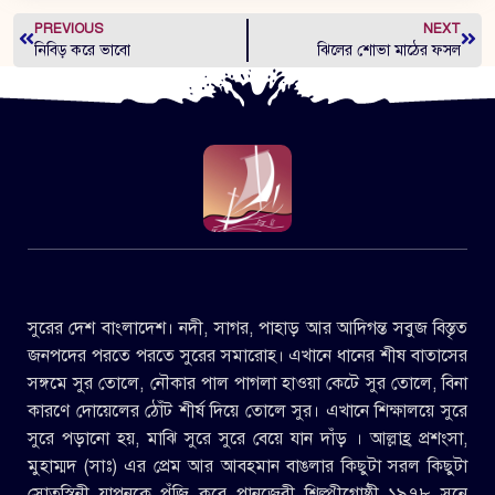
PREVIOUS
NEXT
নিবিড় করে ভাবো
ঝিলের শোভা মাঠের ফসল
সুরের দেশ বাংলাদেশ। নদী, সাগর, পাহাড় আর আদিগন্ত সবুজ বিস্তৃত
জনপদের পরতে পরতে সুরের সমারোহ। এখানে ধানের শীষ বাতাসের
সঙ্গমে সুর তোলে, নৌকার পাল পাগলা হাওয়া কেটে সুর তোলে, বিনা
কারণে দোয়েলের ঠোঁট শীর্ষ দিয়ে তোলে সুর। এখানে শিক্ষালয়ে সুরে
সুরে পড়ানো হয়, মাঝি সুরে সুরে বেয়ে যান দাঁড় । আল্লাহ্র প্রশংসা,
মুহাম্মদ (সাঃ) এর প্রেম আর আবহমান বাঙলার কিছুটা সরল কিছুটা
স্রোতস্বিনী যাপনকে পুঁজি করে পানজেরী শিল্পীগোষ্ঠী ১৯৭৮ সনে