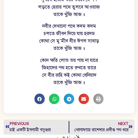
লড়তে হেরার পথে তুলবে আওয়াজ
তাকে খুঁজি আজ ॥
নবীর দেখানো পথে কদম কদম
চলতে জীবন দিয়ে যায় হরদম
কোথা সে মু’মীন বীর ঈগল সাবাড়
তাকে খুঁজি আজ ॥
কোন ক্ষতি লোভ ভয় পায় না যারে
জিহাদের পথ হতে রুখতে তারে
সে বীর রাহি কই কোথা বেনিয়াদ
তাকে খুঁজি আজ ॥
PREVIOUS
NEXT
চাই একটি ইসলামী বসুন্ধরা
খোলাফায়ে রাশেদার প্রদীপ্ত পথ ধরে