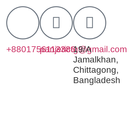
+8801756113386
panjerictg@gmail.com
19/A
Jamalkhan,
Chittagong,
Bangladesh