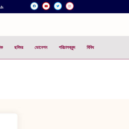
sh
িক
ছবিঘর
ডোনেশন
পরিচালকবৃন্দ
বিবিধ