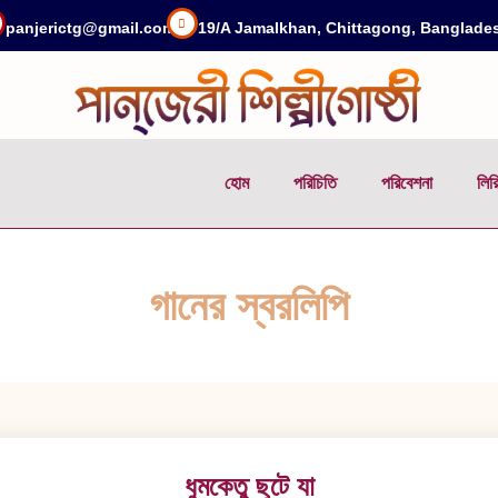
panjerictg@gmail.com
19/A Jamalkhan, Chittagong, Banglade
হোম
পরিচিতি
পরিবেশনা
লির
গানের স্বরলিপি
ধুমকেতু ছুটে যা