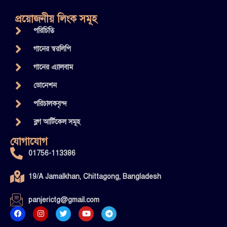
প্রয়োজনীয় লিংক সমূহ
পরিচিতি
গানের স্বরলিপি
গানের এ্যালবাম
ডোনেশন
পরিচালকবৃন্দ
ব্লগ আর্টিকেল সমূহ
যোগাযোগ
01756-113386
19/A Jamalkhan, Chittagong, Bangladesh
panjerictg@gmail.com