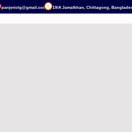
panjerictg@gmail.com
19/A Jamalkhan, Chittagong, Banglade