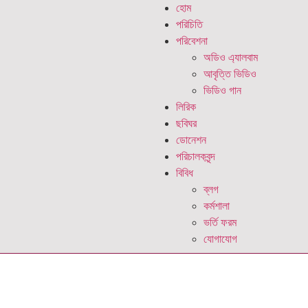
হোম
পরিচিতি
পরিবেশনা
অডিও এ্যালবাম
আবৃত্তি ভিডিও
ভিডিও গান
লিরিক
ছবিঘর
ডোনেশন
পরিচালকবৃন্দ
বিবিধ
ব্লগ
কর্মশালা
ভর্তি ফরম
যোগাযোগ