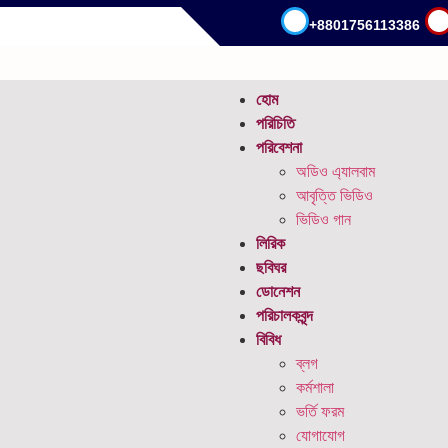
+8801756113386
.
হোম
পরিচিতি
পরিবেশনা
অডিও এ্যালবাম
আবৃত্তি ভিডিও
ভিডিও গান
লিরিক
ছবিঘর
ডোনেশন
পরিচালকবৃন্দ
বিবিধ
ব্লগ
কর্মশালা
ভর্তি ফরম
যোগাযোগ