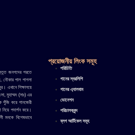
প্রয়োজনীয় লিংক সমূহ
পরিচিতি
িস্তৃত জনপদের পরতে
গানের স্বরলিপি
ে, নৌকার পাল পাগলা
সুর। এখানে শিক্ষালয়ে
গানের এ্যালবাম
ংসা, মুহাম্মদ (সাঃ) এর
ডোনেশন
ে পুঁজি করে পানজেরী
া নিয়ে পদার্পন করে।
পরিচালকবৃন্দ
াঙালী মনকে বিশেষভাবে
ব্লগ আর্টিকেল সমূহ