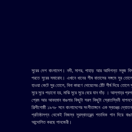
সুরের দেশ বাংলাদেশ। নদী, সাগর, পাহাড় আর আদিগন্ত সবুজ ব
পরতে সুরের সমারোহ। এখানে ধানের শীষ বাতাসের সঙ্গমে সুর তোল
হাওয়া কেটে সুর তোলে, বিনা কারণে দোয়েলের ঠোঁট শীর্ষ দিয়ে তোলে 
সুরে সুরে পড়ানো হয়, মাঝি সুরে সুরে বেয়ে যান দাঁড় । আল্লাহ্র প্রশ
প্রেম আর আবহমান বাঙলার কিছুটা সরল কিছুটা স্রোতস্বিনী যাপনক
শিল্পীগোষ্ঠী ১৯৭৮ সনে বাংলাদেশের সংগীতাঙ্গনে এক স্বতন্ত্র দ্যোতন
প্রতিষ্ঠালগ্ন থেকেই নিজস্ব সুরস্বাতন্ত্র্যে শতাধিক গান দিয়ে ব
আন্দোলিত করছে পানজেরী।