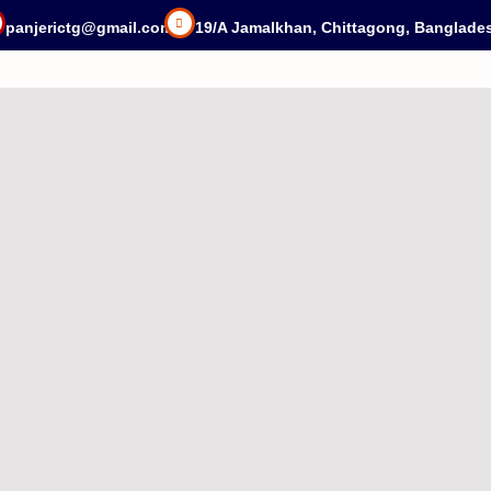
panjerictg@gmail.com
19/A Jamalkhan, Chittagong, Banglade