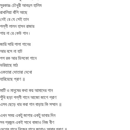
সুরকারঃ চৌধুরী আবদুল হালিম
রাখালিয়া বাঁশি আছে
নেই রে যে সেই তান
পল্লী লালন হাসন রাজার
গায় না রে কেউ গান ৷
জারি সারি পালা গানের
আর বসে না হাট
পপ রক আর ডিসকো গানে
ভরিয়াছে মাঠ
একতারা দোতারা দেখো
হারিয়েছে প্রাণ ॥
মাটি ও মানুষের কথা কয় আমাদের গান
পুঁথি ছড়া পল্লী গানে আজো জাগে প্রাণ
এসব ছেড়ে ধার করা গান বাড়ায় কি সম্মান ॥
এখন সময় একটু জাগার একটু ভাবার দিন
সব প্রজন্ম একই সাথে বাজাও নিজ বীণ
দেশের গানে নিজের গানে জাগাও আবার প্রাণ ॥