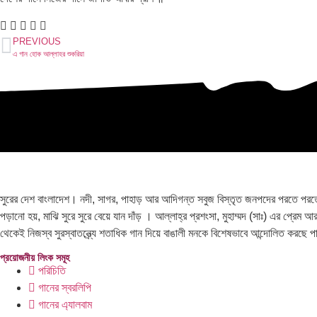
PREVIOUS
এ গান হোক আল্লাহর শুকরিয়া
সুরের দেশ বাংলাদেশ। নদী, সাগর, পাহাড় আর আদিগন্ত সবুজ বিস্তৃত জনপদের পরতে পরতে সু
পড়ানো হয়, মাঝি সুরে সুরে বেয়ে যান দাঁড় । আল্লাহ্র প্রশংসা, মুহাম্মদ (সাঃ) এর প্রেম
থেকেই নিজস্ব সুরস্বাতন্ত্র্যে শতাধিক গান দিয়ে বাঙালী মনকে বিশেষভাবে আন্দোলিত করছে 
প্রয়োজনীয় লিংক সমূহ
পরিচিতি
গানের স্বরলিপি
গানের এ্যালবাম