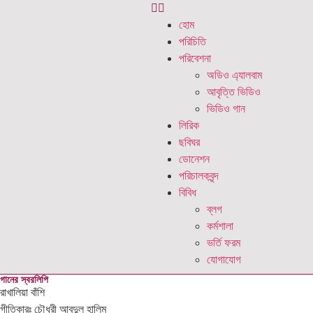
হোম
পরিচিতি
পরিবেশনা
অডিও এ্যালবাম
আবৃত্তি ভিডিও
ভিডিও গান
লিরিক
ছবিঘর
ডোনেশন
পরিচালকবৃন্দ
বিবিধ
ব্লগ
কর্মশালা
ভর্তি ফরম
যোগাযোগ
গানের স্বরলিপি
রাখালিয়া বাঁশি
গীতিকারঃ চৌধুরী আবদুল হালিম