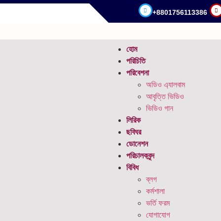
+8801756113386
.
হোম
পরিচিতি
পরিবেশনা
অডিও এ্যালবাম
আবৃত্তি ভিডিও
ভিডিও গান
লিরিক
ছবিঘর
ডোনেশন
পরিচালকবৃন্দ
বিবিধ
ব্লগ
কর্মশালা
ভর্তি ফরম
যোগাযোগ