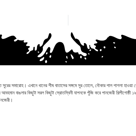
রের সমারোহ। এখানে ধানের শীষ বাতাসের সঙ্গমে সুর তোলে, নৌকার পাল পাগলা হাওয়া কেটে স
 আর আবহমান বাঙলার কিছুটা সরল কিছুটা স্রোতস্বিনী যাপনকে পুঁজি করে পানজেরী শিল্পীগোষ্ঠী ১
পানজেরী।