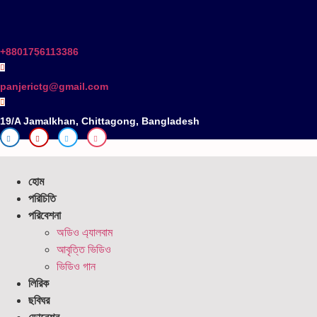
Skip
to
content
+8801756113386
.
panjerictg@gmail.com
19/A Jamalkhan, Chittagong, Bangladesh
হোম
পরিচিতি
পরিবেশনা
অডিও এ্যালবাম
আবৃত্তি ভিডিও
ভিডিও গান
লিরিক
ছবিঘর