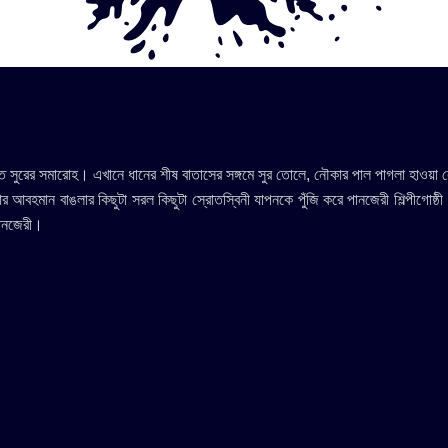
রের সমারোহ। এখানে ধানের শীষ বাতাসের সঙ্গমে সুর তোলে, নৌকার পাল পাগলা হাওয়া কেটে স
ম আর আবহমান বাঙলার কিছুটা সরল কিছুটা স্রোতস্বিনী যাপনকে পুঁজি করে পানজেরী শিল্পীগোষ্ঠী
পানজেরী।