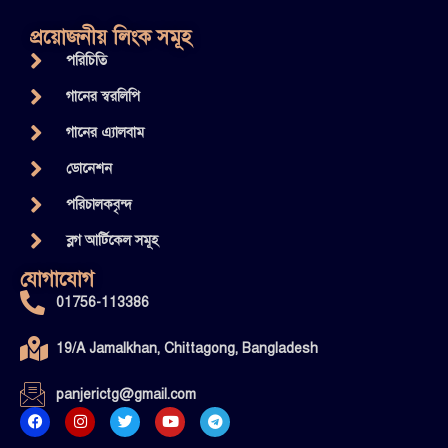
প্রয়োজনীয় লিংক সমূহ
পরিচিতি
গানের স্বরলিপি
গানের এ্যালবাম
ডোনেশন
পরিচালকবৃন্দ
ব্লগ আর্টিকেল সমূহ
যোগাযোগ
01756-113386
19/A Jamalkhan, Chittagong, Bangladesh
panjerictg@gmail.com