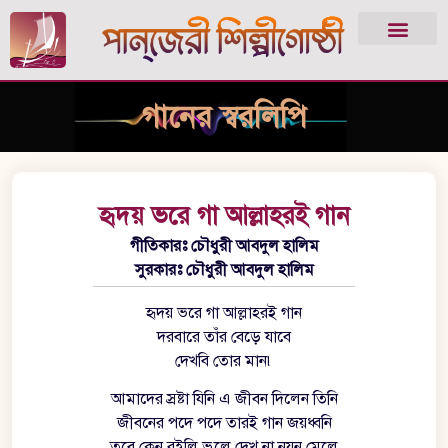
গানের স্বরলিপি
হৃদয় ভরে গা আল্লাহরই গান
গীতিকারঃ চৌধুরী আবদুল হালিম
সুরকারঃ চৌধুরী আবদুল হালিম
হৃদয় ভরে গা আল্লাহরই গান
দরবারে তাঁর বেড়ে যাবে
দেখবি তোর মান৷
আমাদের স্রষ্টা যিনি এ জীবন দিলেন তিনি
জীবনের পদে পদে তারই গান জয়ধ্বনি
তবে কেন রইলি ভুলে দেখ না নয়ন মেলে