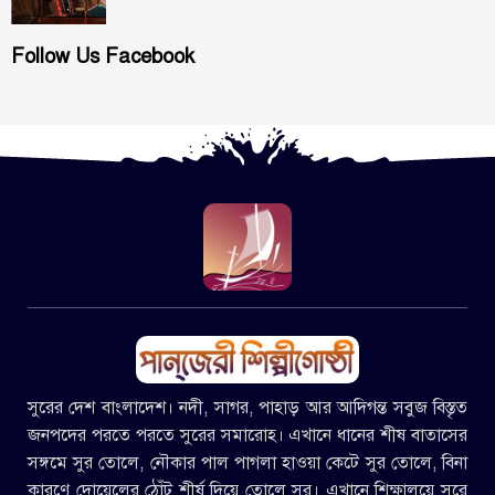
Follow Us Facebook
সুরের দেশ বাংলাদেশ। নদী, সাগর, পাহাড় আর আদিগন্ত সবুজ বিস্তৃত
জনপদের পরতে পরতে সুরের সমারোহ। এখানে ধানের শীষ বাতাসের
সঙ্গমে সুর তোলে, নৌকার পাল পাগলা হাওয়া কেটে সুর তোলে, বিনা
কারণে দোয়েলের ঠোঁট শীর্ষ দিয়ে তোলে সুর। এখানে শিক্ষালয়ে সুরে