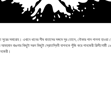
রের সমারোহ। এখানে ধানের শীষ বাতাসের সঙ্গমে সুর তোলে, নৌকার পাল পাগলা হাওয়া কেটে স
 আর আবহমান বাঙলার কিছুটা সরল কিছুটা স্রোতস্বিনী যাপনকে পুঁজি করে পানজেরী শিল্পীগোষ্ঠী ১
পানজেরী।