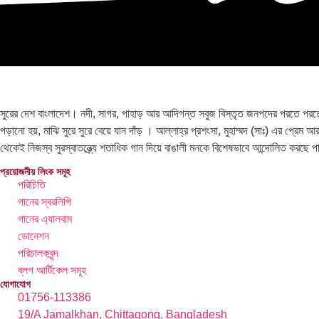
সুরের দেশ বাংলাদেশ। নদী, সাগর, পাহাড় আর আদিগন্ত সবুজ বিস্তৃত জনপদের পরতে পরতে সু
পড়ানো হয়, মাঝি সুরে সুরে বেয়ে যান দাঁড় । আল্লাহ্র প্রশংসা, মুহাম্মদ (সাঃ) এর প্রেম
থেকেই নিজস্ব সুরস্বাতন্ত্র্যে শতাধিক গান দিয়ে বাঙালী মনকে বিশেষভাবে আন্দোলিত করছে 
প্রয়োজনীয় লিংক সমূহ
পরিচিতি
গানের স্বরলিপি
গানের এ্যালবাম
ডোনেশন
পরিচালকবৃন্দ
ব্লগ আর্টিকেল সমূহ
যোগাযোগ
01756-113386
19/A Jamalkhan, Chittagong, Bangladesh