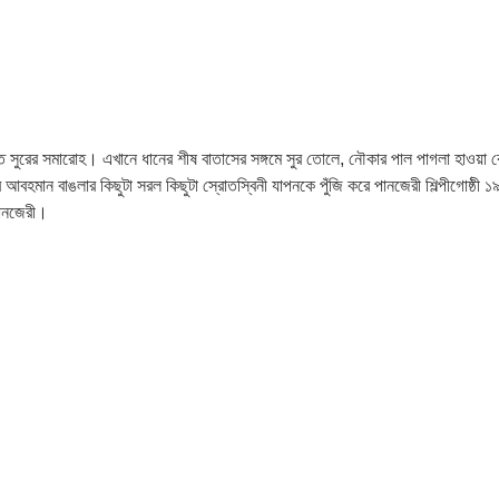
রের সমারোহ। এখানে ধানের শীষ বাতাসের সঙ্গমে সুর তোলে, নৌকার পাল পাগলা হাওয়া কেটে স
 আর আবহমান বাঙলার কিছুটা সরল কিছুটা স্রোতস্বিনী যাপনকে পুঁজি করে পানজেরী শিল্পীগোষ্ঠী ১
পানজেরী।