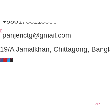
.
Skip
to
content
+8801756113386
panjerictg@gmail.com
19/A Jamalkhan, Chittagong, Bang
হোম