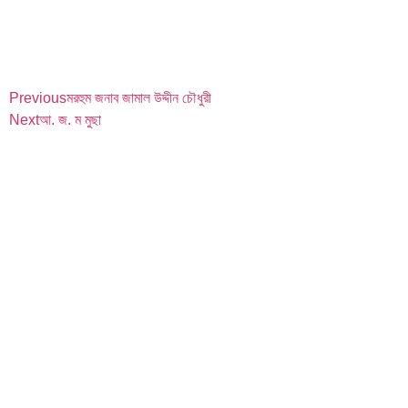
Previous
মরহুম জনাব জামাল উদ্দীন চৌধুরী
Next
আ. জ. ম মুছা