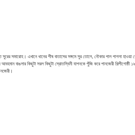
রের সমারোহ। এখানে ধানের শীষ বাতাসের সঙ্গমে সুর তোলে, নৌকার পাল পাগলা হাওয়া কেটে স
 আর আবহমান বাঙলার কিছুটা সরল কিছুটা স্রোতস্বিনী যাপনকে পুঁজি করে পানজেরী শিল্পীগোষ্ঠী ১
পানজেরী।