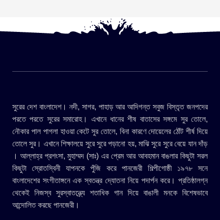
সুরের দেশ বাংলাদেশ। নদী, সাগর, পাহাড় আর আদিগন্ত সবুজ বিস্তৃত জনপদের
পরতে পরতে সুরের সমারোহ। এখানে ধানের শীষ বাতাসের সঙ্গমে সুর তোলে,
নৌকার পাল পাগলা হাওয়া কেটে সুর তোলে, বিনা কারণে দোয়েলের ঠোঁট শীর্ষ দিয়ে
তোলে সুর। এখানে শিক্ষালয়ে সুরে সুরে পড়ানো হয়, মাঝি সুরে সুরে বেয়ে যান দাঁড়
। আল্লাহ্র প্রশংসা, মুহাম্মদ (সাঃ) এর প্রেম আর আবহমান বাঙলার কিছুটা সরল
কিছুটা স্রোতস্বিনী যাপনকে পুঁজি করে পানজেরী শিল্পীগোষ্ঠী ১৯৭৮ সনে
বাংলাদেশের সংগীতাঙ্গনে এক স্বতন্ত্র দ্যোতনা নিয়ে পদার্পন করে। প্রতিষ্ঠালগ্ন
থেকেই নিজস্ব সুরস্বাতন্ত্র্যে শতাধিক গান দিয়ে বাঙালী মনকে বিশেষভাবে
আন্দোলিত করছে পানজেরী।