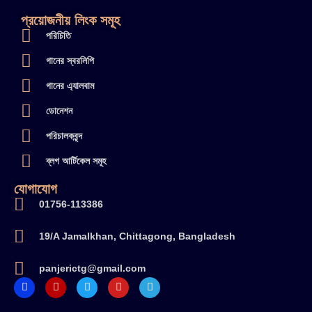
প্রয়োজনীয় লিংক সমূহ
পরিচিতি
গানের স্বরলিপি
গানের এ্যালবাম
ডোনেশন
পরিচালকবৃন্দ
ব্লগ আর্টিকেল সমূহ
যোগাযোগ
01756-113386
19/A Jamalkhan, Chittagong, Bangladesh
panjerictg@gmail.com