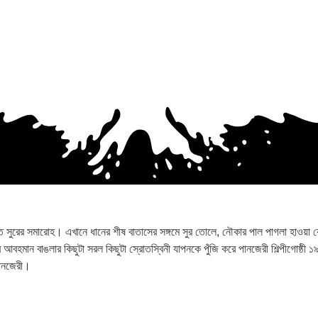
রের সমারোহ। এখানে ধানের শীষ বাতাসের সঙ্গমে সুর তোলে, নৌকার পাল পাগলা হাওয়া কেটে স
 আর আবহমান বাঙলার কিছুটা সরল কিছুটা স্রোতস্বিনী যাপনকে পুঁজি করে পানজেরী শিল্পীগোষ্ঠী ১
পানজেরী।