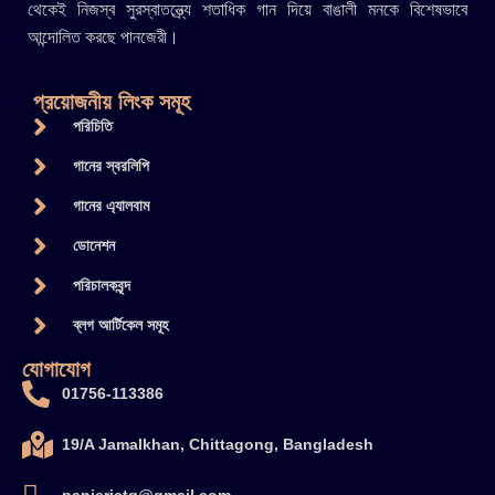
থেকেই নিজস্ব সুরস্বাতন্ত্র্যে শতাধিক গান দিয়ে বাঙালী মনকে বিশেষভাবে
আন্দোলিত করছে পানজেরী।
প্রয়োজনীয় লিংক সমূহ
পরিচিতি
গানের স্বরলিপি
গানের এ্যালবাম
ডোনেশন
পরিচালকবৃন্দ
ব্লগ আর্টিকেল সমূহ
যোগাযোগ
01756-113386
19/A Jamalkhan, Chittagong, Bangladesh
panjerictg@gmail.com