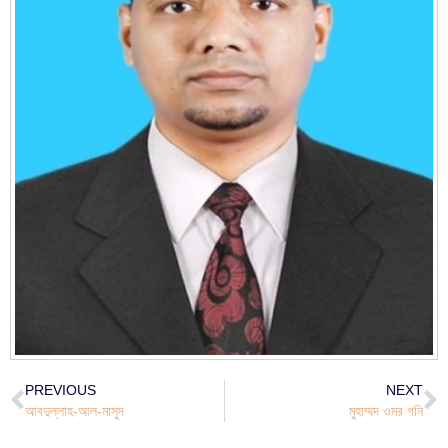
PREVIOUS
NEXT
আবদুল্লাহ-আল-মাসুদ
মুহাম্মদ ওমর গনি