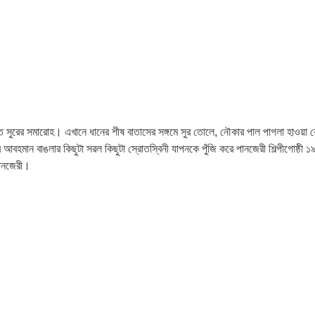
রের সমারোহ। এখানে ধানের শীষ বাতাসের সঙ্গমে সুর তোলে, নৌকার পাল পাগলা হাওয়া কেটে স
 আর আবহমান বাঙলার কিছুটা সরল কিছুটা স্রোতস্বিনী যাপনকে পুঁজি করে পানজেরী শিল্পীগোষ্ঠী ১
পানজেরী।