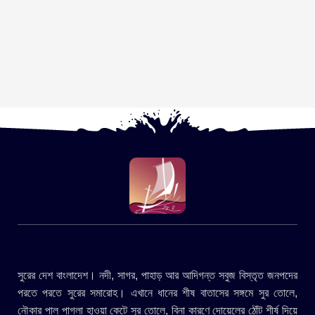
সুরের দেশ বাংলাদেশ। নদী, সাগর, পাহাড় আর আদিগন্ত সবুজ বিস্তৃত জনপদের
পরতে পরতে সুরের সমারোহ। এখানে ধানের শীষ বাতাসের সঙ্গমে সুর তোলে,
নৌকার পাল পাগলা হাওয়া কেটে সুর তোলে, বিনা কারণে দোয়েলের ঠোঁট শীর্ষ দিয়ে