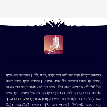
সুরের দেশ বাংলাদেশ। নদী, সাগর, পাহাড় আর আদিগন্ত সবুজ বিস্তৃত জনপদের
পরতে পরতে সুরের সমারোহ। এখানে ধানের শীষ বাতাসের সঙ্গমে সুর তোলে,
নৌকার পাল পাগলা হাওয়া কেটে সুর তোলে, বিনা কারণে দোয়েলের ঠোঁট শীর্ষ দিয়ে
তোলে সুর। এখানে শিক্ষালয়ে সুরে সুরে পড়ানো হয়, মাঝি সুরে সুরে বেয়ে যান দাঁড়
। আল্লাহ্র প্রশংসা, মুহাম্মদ (সাঃ) এর প্রেম আর আবহমান বাঙলার কিছুটা সরল
কিছুটা স্রোতস্বিনী যাপনকে পুঁজি করে পানজেরী শিল্পীগোষ্ঠী ১৯৭৮ সনে