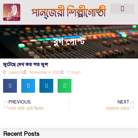
ব্লগ পোস্ট
ফুটেছে দেখ কত শত ফুল
pajerictg
November 4, 2023
7:18 pm
PREVIOUS
NEXT
যখন আমি ছোট্ট ছিলাম
আমাদের প্রত্যয়
Recent Posts