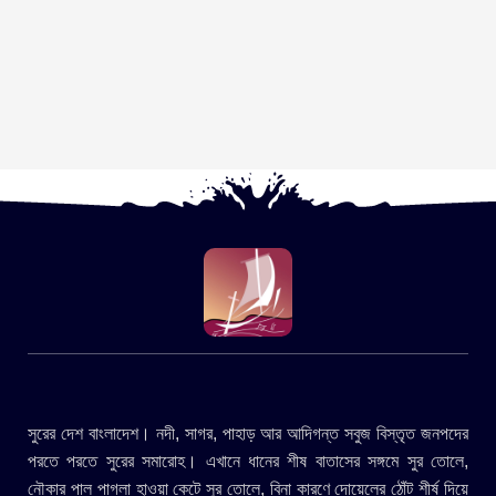
সুরের দেশ বাংলাদেশ। নদী, সাগর, পাহাড় আর আদিগন্ত সবুজ বিস্তৃত জনপদের
পরতে পরতে সুরের সমারোহ। এখানে ধানের শীষ বাতাসের সঙ্গমে সুর তোলে,
নৌকার পাল পাগলা হাওয়া কেটে সুর তোলে, বিনা কারণে দোয়েলের ঠোঁট শীর্ষ দিয়ে