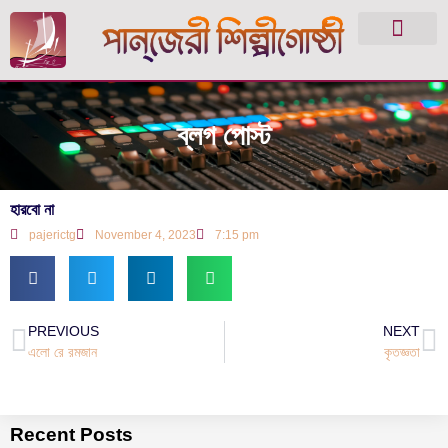
ব্লগ পোস্ট
হারবো না
pajerictg
November 4, 2023
7:15 pm
PREVIOUS
NEXT
এলো রে রমজান
কৃতজ্ঞতা
Recent Posts