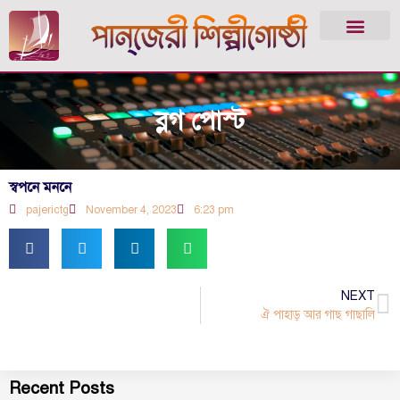
ব্লগ পোস্ট
স্বপনে মননে
pajerictg
November 4, 2023
6:23 pm
NEXT
ঐ পাহাড় আর গাছ গাছালি
Recent Posts