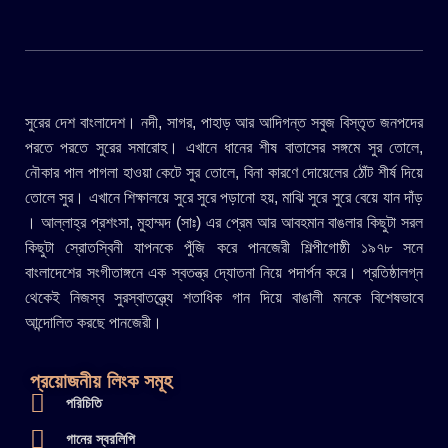
সুরের দেশ বাংলাদেশ। নদী, সাগর, পাহাড় আর আদিগন্ত সবুজ বিস্তৃত জনপদের
পরতে পরতে সুরের সমারোহ। এখানে ধানের শীষ বাতাসের সঙ্গমে সুর তোলে,
নৌকার পাল পাগলা হাওয়া কেটে সুর তোলে, বিনা কারণে দোয়েলের ঠোঁট শীর্ষ দিয়ে
তোলে সুর। এখানে শিক্ষালয়ে সুরে সুরে পড়ানো হয়, মাঝি সুরে সুরে বেয়ে যান দাঁড়
। আল্লাহ্র প্রশংসা, মুহাম্মদ (সাঃ) এর প্রেম আর আবহমান বাঙলার কিছুটা সরল
কিছুটা স্রোতস্বিনী যাপনকে পুঁজি করে পানজেরী শিল্পীগোষ্ঠী ১৯৭৮ সনে
বাংলাদেশের সংগীতাঙ্গনে এক স্বতন্ত্র দ্যোতনা নিয়ে পদার্পন করে। প্রতিষ্ঠালগ্ন
থেকেই নিজস্ব সুরস্বাতন্ত্র্যে শতাধিক গান দিয়ে বাঙালী মনকে বিশেষভাবে
আন্দোলিত করছে পানজেরী।
প্রয়োজনীয় লিংক সমূহ
পরিচিতি
গানের স্বরলিপি