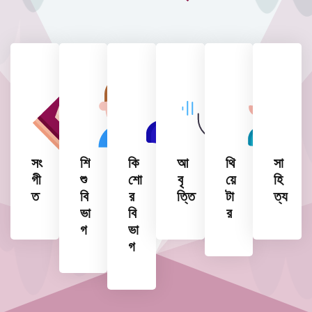
সং
শি
কি
আ
থি
সা
গী
শু
শো
বৃ
য়ে
হি
ত
বি
র
ত্তি
টা
ত্য
ভা
বি
র
গ
ভা
গ