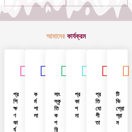
আমাদের
কার্যক্রম
প্র
ক
সাং
প্র
প্র
টি
শি
র্ম
স্কৃ
কা
তি
ভি
ক্ষ
শা
তি
শ
যো
প্রো
ণ
লা
ক
না
গী
গ্রা
কা
প
তা
ম
র্য
রি