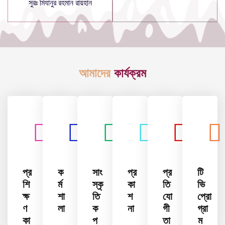
সুরঃ মিযানুর রহমান রায়হান
আমাদের
কার্যক্রম
প্র
ক
সাং
প্র
প্র
টি
শি
র্ম
স্কৃ
কা
তি
ভি
ক্ষ
শা
তি
শ
যো
প্রো
ণ
লা
ক
না
গী
গ্রা
কা
প
তা
ম