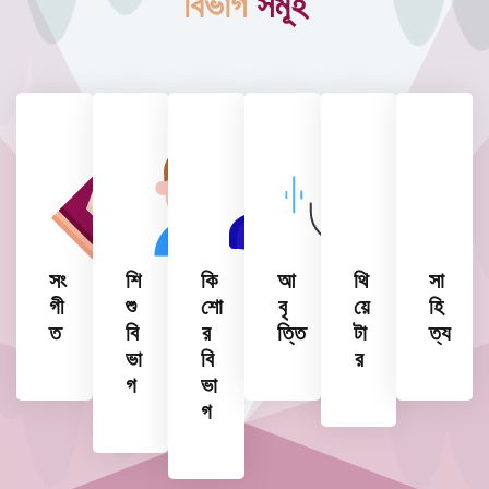
বিভাগ
সমূহ
সং
শি
কি
আ
থি
সা
গী
শু
শো
বৃ
য়ে
হি
ত
বি
র
ত্তি
টা
ত্য
ভা
বি
র
গ
ভা
গ