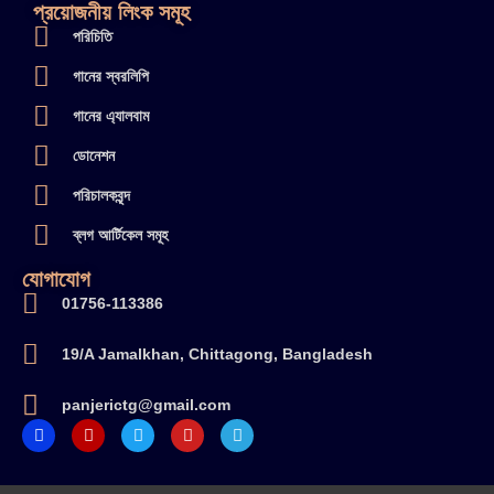
প্রয়োজনীয় লিংক সমূহ
পরিচিতি
গানের স্বরলিপি
গানের এ্যালবাম
ডোনেশন
পরিচালকবৃন্দ
ব্লগ আর্টিকেল সমূহ
যোগাযোগ
01756-113386
19/A Jamalkhan, Chittagong, Bangladesh
panjerictg@gmail.com