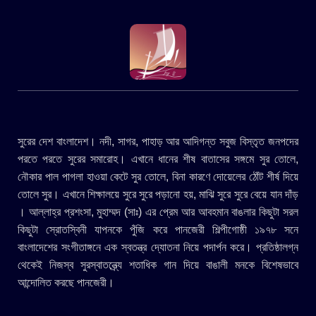
সুরের দেশ বাংলাদেশ। নদী, সাগর, পাহাড় আর আদিগন্ত সবুজ বিস্তৃত জনপদের
পরতে পরতে সুরের সমারোহ। এখানে ধানের শীষ বাতাসের সঙ্গমে সুর তোলে,
নৌকার পাল পাগলা হাওয়া কেটে সুর তোলে, বিনা কারণে দোয়েলের ঠোঁট শীর্ষ দিয়ে
তোলে সুর। এখানে শিক্ষালয়ে সুরে সুরে পড়ানো হয়, মাঝি সুরে সুরে বেয়ে যান দাঁড়
। আল্লাহ্র প্রশংসা, মুহাম্মদ (সাঃ) এর প্রেম আর আবহমান বাঙলার কিছুটা সরল
কিছুটা স্রোতস্বিনী যাপনকে পুঁজি করে পানজেরী শিল্পীগোষ্ঠী ১৯৭৮ সনে
বাংলাদেশের সংগীতাঙ্গনে এক স্বতন্ত্র দ্যোতনা নিয়ে পদার্পন করে। প্রতিষ্ঠালগ্ন
থেকেই নিজস্ব সুরস্বাতন্ত্র্যে শতাধিক গান দিয়ে বাঙালী মনকে বিশেষভাবে
আন্দোলিত করছে পানজেরী।