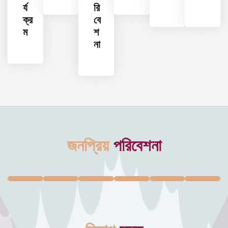
র্য
রি
ক্র
বে
ম
শ
না
জনপ্রিয়
পরিবেশনা