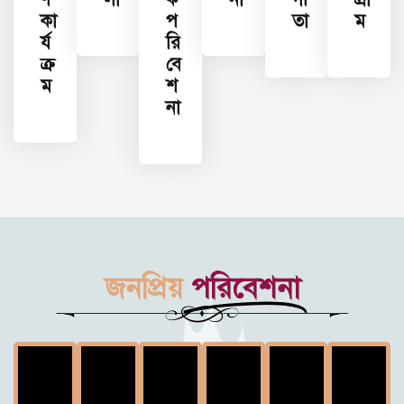
কা
প
তা
ম
র্য
রি
ক্র
বে
ম
শ
না
জনপ্রিয়
পরিবেশনা