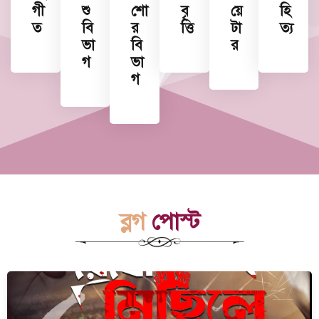
গী
শু
শো
বৃ
য়ে
হি
ত
বি
র
ত্তি
টা
ত্য
ভা
বি
র
গ
ভা
গ
ব্লগ
পোস্ট