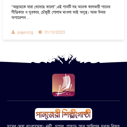
“আল্লাহকে যারা বেসেছে ভালো”;এই গানটি সহ অনেক কালজয়ী গানের
গীতিকার ও সুরকার, চৌধুরী গোলাম মাওলা ভাই অসুস্থ। আজ উনার
অপারেশন…
pajerictg
31/10/2023
সুরের দেশ বাংলাদেশ। নদী, সাগর, পাহাড় আর আদিগন্ত সবুজ বিস্তৃত