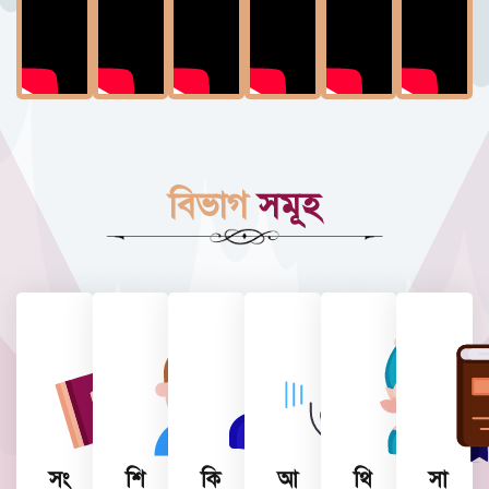
বিভাগ
সমূহ
সং
শি
কি
আ
থি
সা