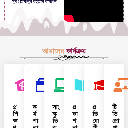
সুরঃ মিযানুর রহমান রায়হান
আমাদের
কার্যক্রম
প্র
ক
সাং
প্র
প্র
টি
শি
র্ম
স্কৃ
কা
তি
ভি
ক্ষ
শা
তি
শ
যো
প্রো
ণ
লা
ক
না
গী
গ্রা