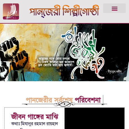
পানজেরীর সর্বশেষ
পরিবেশনা
জীবন গাঙ্গের মাঝি
কথাঃ মিযানুর রহমান রায়হান