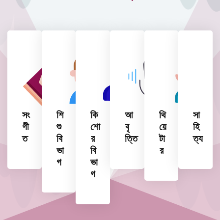
সং
শি
কি
আ
থি
সা
গী
শু
শো
বৃ
য়ে
হি
ত
বি
র
ত্তি
টা
ত্য
ভা
বি
র
গ
ভা
গ