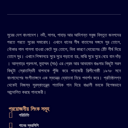
সুরের দেশ বাংলাদেশ। নদী, সাগর, পাহাড় আর আদিগন্ত সবুজ বিস্তৃত জনপদের
পরতে পরতে সুরের সমারোহ। এখানে ধানের শীষ বাতাসের সঙ্গমে সুর তোলে,
নৌকার পাল পাগলা হাওয়া কেটে সুর তোলে, বিনা কারণে দোয়েলের ঠোঁট শীর্ষ দিয়ে
তোলে সুর। এখানে শিক্ষালয়ে সুরে সুরে পড়ানো হয়, মাঝি সুরে সুরে বেয়ে যান দাঁড়
। আল্লাহ্র প্রশংসা, মুহাম্মদ (সাঃ) এর প্রেম আর আবহমান বাঙলার কিছুটা সরল
কিছুটা স্রোতস্বিনী যাপনকে পুঁজি করে পানজেরী শিল্পীগোষ্ঠী ১৯৭৮ সনে
বাংলাদেশের সংগীতাঙ্গনে এক স্বতন্ত্র দ্যোতনা নিয়ে পদার্পন করে। প্রতিষ্ঠালগ্ন
থেকেই নিজস্ব সুরস্বাতন্ত্র্যে শতাধিক গান দিয়ে বাঙালী মনকে বিশেষভাবে
আন্দোলিত করছে পানজেরী।
প্রয়োজনীয় লিংক সমূহ
পরিচিতি
গানের স্বরলিপি