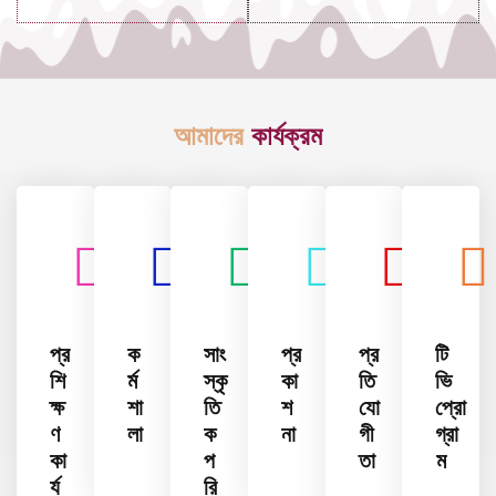
আমাদের
কার্যক্রম
প্র
ক
সাং
প্র
প্র
টি
শি
র্ম
স্কৃ
কা
তি
ভি
ক্ষ
শা
তি
শ
যো
প্রো
ণ
লা
ক
না
গী
গ্রা
কা
প
তা
ম
র্য
রি