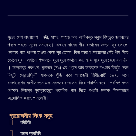
সুরের দেশ বাংলাদেশ। নদী, সাগর, পাহাড় আর আদিগন্ত সবুজ বিস্তৃত জনপদের
পরতে পরতে সুরের সমারোহ। এখানে ধানের শীষ বাতাসের সঙ্গমে সুর তোলে,
নৌকার পাল পাগলা হাওয়া কেটে সুর তোলে, বিনা কারণে দোয়েলের ঠোঁট শীর্ষ দিয়ে
তোলে সুর। এখানে শিক্ষালয়ে সুরে সুরে পড়ানো হয়, মাঝি সুরে সুরে বেয়ে যান দাঁড়
। আল্লাহ্র প্রশংসা, মুহাম্মদ (সাঃ) এর প্রেম আর আবহমান বাঙলার কিছুটা সরল
কিছুটা স্রোতস্বিনী যাপনকে পুঁজি করে পানজেরী শিল্পীগোষ্ঠী ১৯৭৮ সনে
বাংলাদেশের সংগীতাঙ্গনে এক স্বতন্ত্র দ্যোতনা নিয়ে পদার্পন করে। প্রতিষ্ঠালগ্ন
থেকেই নিজস্ব সুরস্বাতন্ত্র্যে শতাধিক গান দিয়ে বাঙালী মনকে বিশেষভাবে
আন্দোলিত করছে পানজেরী।
প্রয়োজনীয় লিংক সমূহ
পরিচিতি
গানের স্বরলিপি