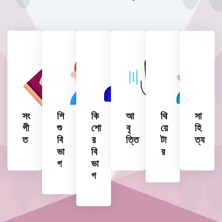
সং
শি
কি
আ
থি
সা
গী
শু
শো
বৃ
য়ে
হি
ত
বি
র
ত্তি
টা
ত্য
ভা
বি
র
গ
ভা
গ