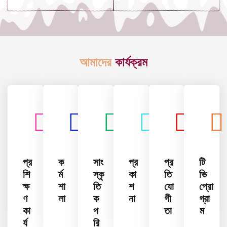
আমাদের
কার্যক্রম
প্র
ক
সাং
প্র
প্র
টি
শি
র্ম
স্কৃ
কা
তি
ভি
ক্ষ
শা
তি
শ
যো
প্রো
ণ
লা
ক
না
গী
গ্রা
কা
প
তা
ম
র্য
রি