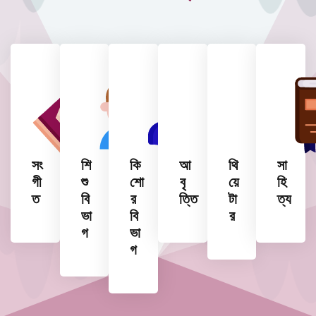
সং
শি
কি
আ
থি
সা
গী
শু
শো
বৃ
য়ে
হি
ত
বি
র
ত্তি
টা
ত্য
ভা
বি
র
গ
ভা
গ