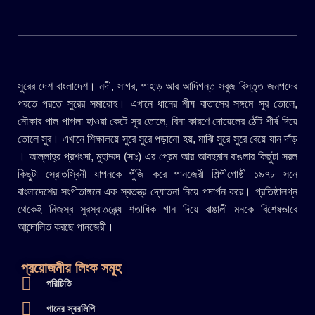
সুরের দেশ বাংলাদেশ। নদী, সাগর, পাহাড় আর আদিগন্ত সবুজ বিস্তৃত জনপদের
পরতে পরতে সুরের সমারোহ। এখানে ধানের শীষ বাতাসের সঙ্গমে সুর তোলে,
নৌকার পাল পাগলা হাওয়া কেটে সুর তোলে, বিনা কারণে দোয়েলের ঠোঁট শীর্ষ দিয়ে
তোলে সুর। এখানে শিক্ষালয়ে সুরে সুরে পড়ানো হয়, মাঝি সুরে সুরে বেয়ে যান দাঁড়
। আল্লাহ্র প্রশংসা, মুহাম্মদ (সাঃ) এর প্রেম আর আবহমান বাঙলার কিছুটা সরল
কিছুটা স্রোতস্বিনী যাপনকে পুঁজি করে পানজেরী শিল্পীগোষ্ঠী ১৯৭৮ সনে
বাংলাদেশের সংগীতাঙ্গনে এক স্বতন্ত্র দ্যোতনা নিয়ে পদার্পন করে। প্রতিষ্ঠালগ্ন
থেকেই নিজস্ব সুরস্বাতন্ত্র্যে শতাধিক গান দিয়ে বাঙালী মনকে বিশেষভাবে
আন্দোলিত করছে পানজেরী।
প্রয়োজনীয় লিংক সমূহ
পরিচিতি
গানের স্বরলিপি