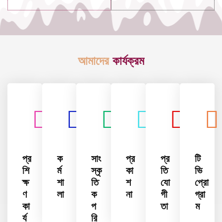
আমাদের
কার্যক্রম
প্র
ক
সাং
প্র
প্র
টি
শি
র্ম
স্কৃ
কা
তি
ভি
ক্ষ
শা
তি
শ
যো
প্রো
ণ
লা
ক
না
গী
গ্রা
কা
প
তা
ম
র্য
রি