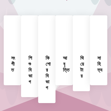
সং
শি
কি
আ
থি
সা
গী
শু
শো
বৃ
য়ে
হি
ত
বি
র
ত্তি
টা
ত্য
ভা
বি
র
গ
ভা
গ