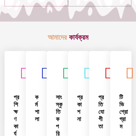
আমাদের
কার্যক্রম
প্র
ক
সাং
প্র
প্র
টি
শি
র্ম
স্কৃ
কা
তি
ভি
ক্ষ
শা
তি
শ
যো
প্রো
ণ
লা
ক
না
গী
গ্রা
কা
প
তা
ম
র্য
রি