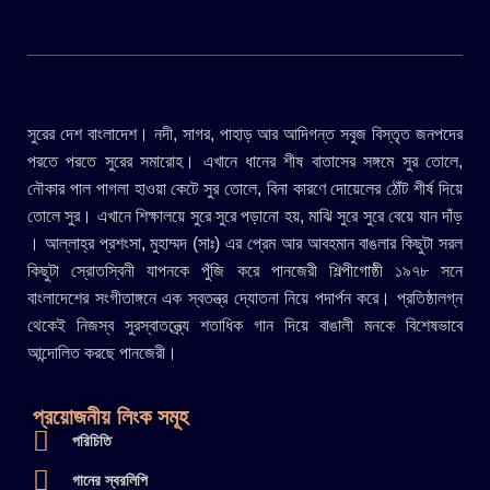
সুরের দেশ বাংলাদেশ। নদী, সাগর, পাহাড় আর আদিগন্ত সবুজ বিস্তৃত জনপদের
পরতে পরতে সুরের সমারোহ। এখানে ধানের শীষ বাতাসের সঙ্গমে সুর তোলে,
নৌকার পাল পাগলা হাওয়া কেটে সুর তোলে, বিনা কারণে দোয়েলের ঠোঁট শীর্ষ দিয়ে
তোলে সুর। এখানে শিক্ষালয়ে সুরে সুরে পড়ানো হয়, মাঝি সুরে সুরে বেয়ে যান দাঁড়
। আল্লাহ্র প্রশংসা, মুহাম্মদ (সাঃ) এর প্রেম আর আবহমান বাঙলার কিছুটা সরল
কিছুটা স্রোতস্বিনী যাপনকে পুঁজি করে পানজেরী শিল্পীগোষ্ঠী ১৯৭৮ সনে
বাংলাদেশের সংগীতাঙ্গনে এক স্বতন্ত্র দ্যোতনা নিয়ে পদার্পন করে। প্রতিষ্ঠালগ্ন
থেকেই নিজস্ব সুরস্বাতন্ত্র্যে শতাধিক গান দিয়ে বাঙালী মনকে বিশেষভাবে
আন্দোলিত করছে পানজেরী।
প্রয়োজনীয় লিংক সমূহ
পরিচিতি
গানের স্বরলিপি