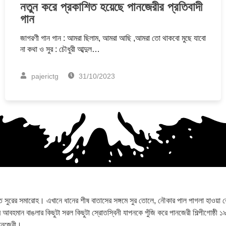
নতুন করে প্রকাশিত হয়েছে পানজেরীর প্রতিবাদী
গান
জাগরণী গান গান : আমরা ছিলাম, আমরা আছি ,আমরা তো থাকবো মুছে যাবো
না কথা ও সুর : চৌধুরী আব্দুল…
pajerictg
31/10/2023
রের সমারোহ। এখানে ধানের শীষ বাতাসের সঙ্গমে সুর তোলে, নৌকার পাল পাগলা হাওয়া কেটে স
 আর আবহমান বাঙলার কিছুটা সরল কিছুটা স্রোতস্বিনী যাপনকে পুঁজি করে পানজেরী শিল্পীগোষ্ঠী ১
পানজেরী।