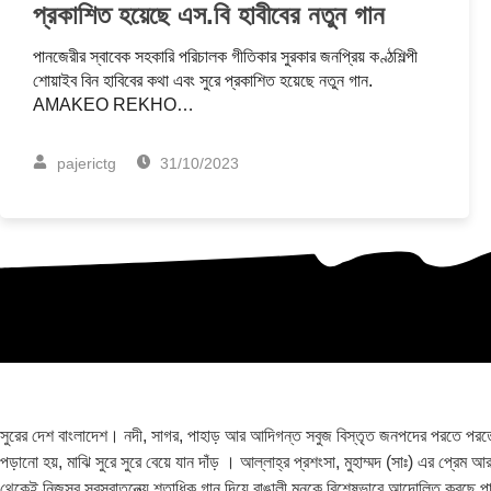
প্রকাশিত হয়েছে এস.বি হাবীবের নতুন গান
পানজেরীর স্বাবেক সহকারি পরিচালক গীতিকার সুরকার জনপ্রিয় কণ্ঠশিল্পী
শোয়াইব বিন হাবিবের কথা এবং সুরে প্রকাশিত হয়েছে নতুন গান.
AMAKEO REKHO…
pajerictg
31/10/2023
সুরের দেশ বাংলাদেশ। নদী, সাগর, পাহাড় আর আদিগন্ত সবুজ বিস্তৃত জনপদের পরতে পরতে সু
পড়ানো হয়, মাঝি সুরে সুরে বেয়ে যান দাঁড় । আল্লাহ্র প্রশংসা, মুহাম্মদ (সাঃ) এর প্রেম
থেকেই নিজস্ব সুরস্বাতন্ত্র্যে শতাধিক গান দিয়ে বাঙালী মনকে বিশেষভাবে আন্দোলিত করছে 