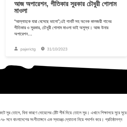
আজ অপারেশন, গীতিকার সুরকার চৌধুরী গোলাম
মাওলা
“আল্লাহকে যারা বেসেছে ভালো”;এই গানটি সহ অনেক কালজয়ী গানের
গীতিকার ও সুরকার, চৌধুরী গোলাম মাওলা ভাই অসুস্থ। আজ উনার
অপারেশন…
pajerictg
31/10/2023
ুর তোলে, বিনা কারণে দোয়েলের ঠোঁট শীর্ষ দিয়ে তোলে সুর। এখানে শিক্ষালয়ে সুরে সুরে
৯৭৮ সনে বাংলাদেশের সংগীতাঙ্গনে এক স্বতন্ত্র দ্যোতনা নিয়ে পদার্পন করে। প্রতিষ্ঠালগ্ন