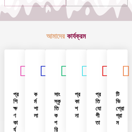
আমাদের
কার্যক্রম
প্র
ক
সাং
প্র
প্র
টি
শি
র্ম
স্কৃ
কা
তি
ভি
ক্ষ
শা
তি
শ
যো
প্রো
ণ
লা
ক
না
গী
গ্রা
কা
প
তা
ম
র্য
রি