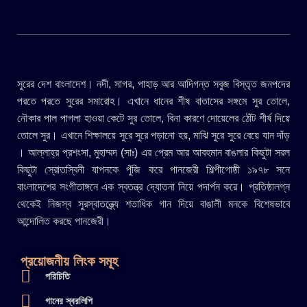
সুরের দেশ বাংলাদেশ। নদী, সাগর, পাহাড় আর আদিগন্ত সবুজ বিস্তৃত জনপদের
পরতে পরতে সুরের সমারোহ। এখানে ধানের শীষ বাতাসের সঙ্গমে সুর তোলে,
নৌকার পাল পাগলা হাওয়া কেটে সুর তোলে, বিনা কারণে দোয়েলের ঠোঁট শীর্ষ দিয়ে
তোলে সুর। এখানে শিক্ষালয়ে সুরে সুরে পড়ানো হয়, মাঝি সুরে সুরে বেয়ে যান দাঁড়
। আল্লাহ্র প্রশংসা, মুহাম্মদ (সাঃ) এর প্রেম আর আবহমান বাঙলার কিছুটা সরল
কিছুটা স্রোতস্বিনী যাপনকে পুঁজি করে পানজেরী শিল্পীগোষ্ঠী ১৯৭৮ সনে
বাংলাদেশের সংগীতাঙ্গনে এক স্বতন্ত্র দ্যোতনা নিয়ে পদার্পন করে। প্রতিষ্ঠালগ্ন
থেকেই নিজস্ব সুরস্বাতন্ত্র্যে শতাধিক গান দিয়ে বাঙালী মনকে বিশেষভাবে
আন্দোলিত করছে পানজেরী।
প্রয়োজনীয় লিংক সমূহ
পরিচিতি
গানের স্বরলিপি