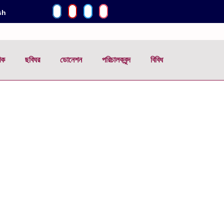
sh
িক
ছবিঘর
ডোনেশন
পরিচালকবৃন্দ
বিবিধ