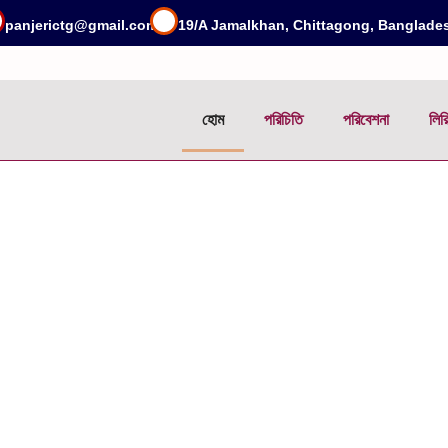
panjerictg@gmail.com
19/A Jamalkhan, Chittagong, Banglade
হোম
পরিচিতি
পরিবেশনা
লির