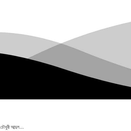
 চৌধুরী আব্দুল…