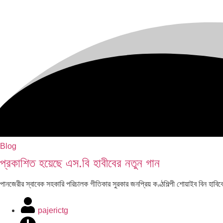
Blog
প্রকাশিত হয়েছে এস.বি হাবীবের নতুন গান
পানজেরীর স্বাবেক সহকারি পরিচালক গীতিকার সুরকার জনপ্রিয় কণ্ঠশিল্পী শোয়াইব ব
pajerictg