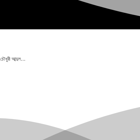
 চৌধুরী আব্দুল…