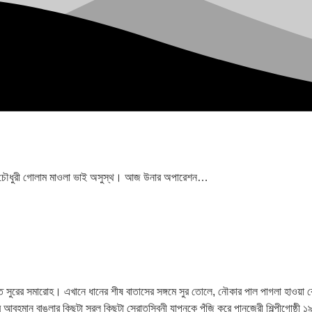
র, চৌধুরী গোলাম মাওলা ভাই অসুস্থ। আজ উনার অপারেশন…
রের সমারোহ। এখানে ধানের শীষ বাতাসের সঙ্গমে সুর তোলে, নৌকার পাল পাগলা হাওয়া কেটে স
 আর আবহমান বাঙলার কিছুটা সরল কিছুটা স্রোতস্বিনী যাপনকে পুঁজি করে পানজেরী শিল্পীগোষ্ঠী ১