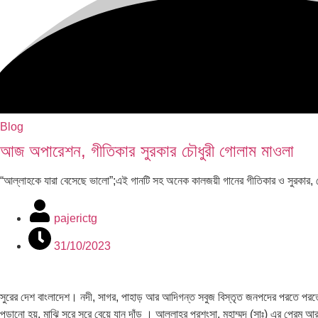
Blog
আজ অপারেশন, গীতিকার সুরকার চৌধুরী গোলাম মাওলা
“আল্লাহকে যারা বেসেছে ভালো”;এই গানটি সহ অনেক কালজয়ী গানের গীতিকার ও সুরকা
pajerictg
31/10/2023
সুরের দেশ বাংলাদেশ। নদী, সাগর, পাহাড় আর আদিগন্ত সবুজ বিস্তৃত জনপদের পরতে পরতে সু
পড়ানো হয়, মাঝি সুরে সুরে বেয়ে যান দাঁড় । আল্লাহ্র প্রশংসা, মুহাম্মদ (সাঃ) এর প্রেম